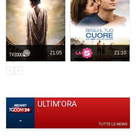
21:05
21:10
ULTIM'ORA
-
-
TUTTE LE NEWS