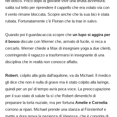
nel bosco. Poco dopo la giovane vive una brutta avventura:
salita sul tetto per riprendere il cappello che era volato via con
il vento rimane bloccata. Scopre anche che la sua bici è stata
rubata. Fortunatamente c’è Florian che la trae in salvo.
Quando poi il guardacaccia scopre che
un lupo si aggira per
il bosco
discute con Werner che, armato di fucile, si reca a
cercarlo. Werner chiede a Max di insegnare yoga a due clienti,
costringendo il ragazzo a trasformarsi in insegnante di una
disciplina che in realtà non conosce affatto.
Robert
, colpito alla gola dall’aquilone, va da Michael. Il medico
gli dice che non è nulla di grave ma è stato colpito alla laringe,
quindi per un po’ di tempo avrà poca voce. La preoccupazione
per il suo stato di salute fa sì che Robert dimentichi di
preparare la torta nuziale, ma per fortuna
Amelie e Cornelia
corrono ai ripari. Michael prende una stanza al Fürstenhof e
mette a dura prova la pazienza di Vanessa, che è convinta di