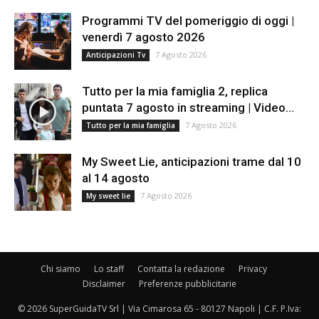
Programmi TV del pomeriggio di oggi |
venerdì 7 agosto 2026
7 Agosto 2026
Anticipazioni Tv
Tutto per la mia famiglia 2, replica
puntata 7 agosto in streaming | Video...
7 Agosto 2026
Tutto per la mia famiglia
My Sweet Lie, anticipazioni trame dal 10
al 14 agosto
7 Agosto 2026
My sweet lie
Chi siamo
Lo staff
Contatta la redazione
Privacy
Disclaimer
Preferenze pubblicitarie
© 2026 SuperGuidaTV Srl | Via Cimarosa 65 - 80127 Napoli | C.F. P.Iva: