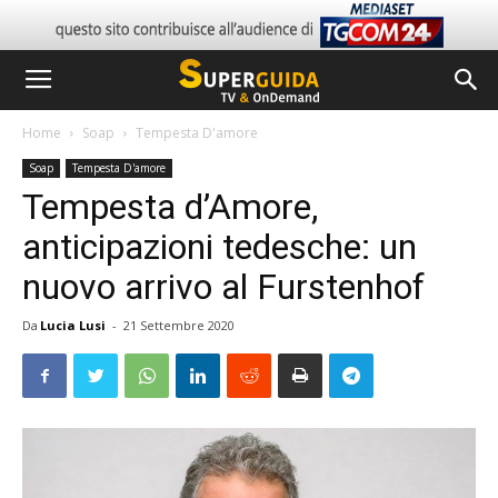
Home
Soap
Tempesta D'amore
Soap
Tempesta D'amore
Tempesta d’Amore,
anticipazioni tedesche: un
nuovo arrivo al Furstenhof
Da
Lucia Lusi
-
21 Settembre 2020