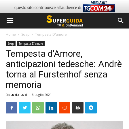
Home
Soap
Tempesta D'amore
Soap
Tempesta D'amore
Tempesta d’Amore,
anticipazioni tedesche: Andrè
torna al Furstenhof senza
memoria
Da
Lucia Lusi
-
8 Luglio 2021