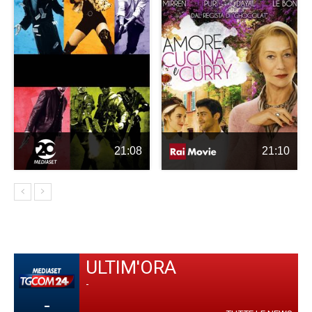
21:08
21:10
ULTIM'ORA
-
-