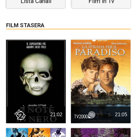
Lista Canali
Film in Tv
FILM STASERA
21:02
21:05