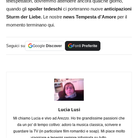
telespettatori, dovremmo attendere ancora qualche giorno,
quando gli
spoiler tedeschi
ci porteranno nuove
anticipazioni
Sturm der Liebe.
Le nostre
news Tempesta d’Amore
per il
momento terminano qui.
Seguici su
Google
Discover
Fonti
Preferite
Lucia Lusi
Mi chiamo Lucia e vivo ad Arezzo. Ho tre grandissime passioni che
da un po' di tempo coltivo: adoro la musica classica, scrivere e
guardare la TV (in particolare film romantici e soap). Mi piace molto
viaggiare e tenermi sempre informata su tutto.