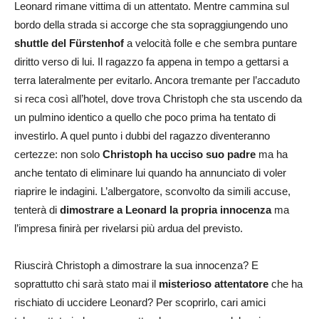
Leonard rimane vittima di un attentato. Mentre cammina sul
bordo della strada si accorge che sta sopraggiungendo uno
shuttle del Fürstenhof
a velocità folle e che sembra puntare
diritto verso di lui. Il ragazzo fa appena in tempo a gettarsi a
terra lateralmente per evitarlo. Ancora tremante per l’accaduto
si reca così all’hotel, dove trova Christoph che sta uscendo da
un pulmino identico a quello che poco prima ha tentato di
investirlo. A quel punto i dubbi del ragazzo diventeranno
certezze: non solo
Christoph ha ucciso suo padre
ma ha
anche tentato di eliminare lui quando ha annunciato di voler
riaprire le indagini. L’albergatore, sconvolto da simili accuse,
tenterà di
dimostrare a Leonard la propria innocenza
ma
l’impresa finirà per rivelarsi più ardua del previsto.
Riuscirà Christoph a dimostrare la sua innocenza? E
soprattutto chi sarà stato mai il
misterioso attentatore
che ha
rischiato di uccidere Leonard? Per scoprirlo, cari amici