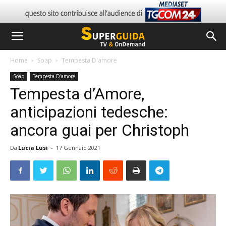
Home
Soap
Tempesta D'amore
Soap
Tempesta D'amore
Tempesta d’Amore,
anticipazioni tedesche:
ancora guai per Christoph
Da
Lucia Lusi
-
17 Gennaio 2021