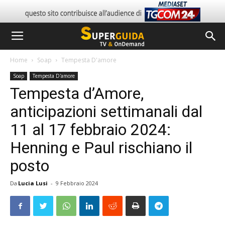
Home
Soap
Tempesta D'amore
Soap
Tempesta D'amore
Tempesta d’Amore,
anticipazioni settimanali dal
11 al 17 febbraio 2024:
Henning e Paul rischiano il
posto
Da
Lucia Lusi
-
9 Febbraio 2024