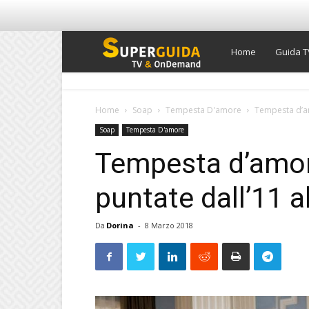
Super
Home
Guida T
Guida
Home
Soap
Tempesta D'amore
Tempesta d’am
Soap
Tempesta D'amore
TV
Tempesta d’amore
puntate dall’11 
Da
Dorina
-
8 Marzo 2018