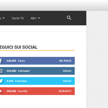
w
Serie TV
Altri
EGUICI SUI SOCIAL
540,000
Fans
MI PIACE
550,000
Follower
SEGUI
9,300
Follower
SEGUI
290,000
Iscritti
ISCRIVITI