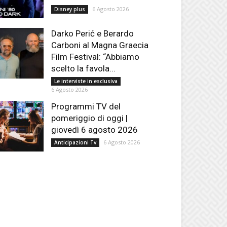
6 Agosto 2026
Disney plus
Darko Perić e Berardo
Carboni al Magna Graecia
Film Festival: “Abbiamo
scelto la favola...
Le interviste in esclusiva
6 Agosto 2026
Programmi TV del
pomeriggio di oggi |
giovedì 6 agosto 2026
6 Agosto 2026
Anticipazioni Tv