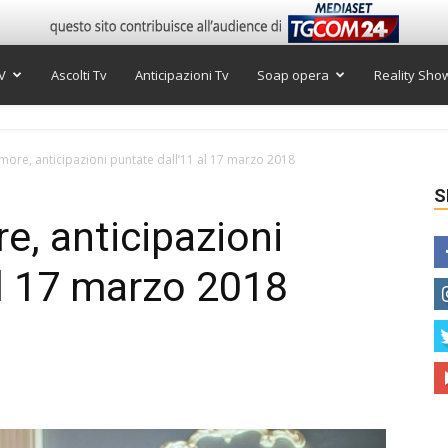
V
Ascolti Tv
Anticipazioni Tv
Soap opera
Reality Sho
ore, anticipazioni puntate dall’11 al 17 marzo 2018
S
, anticipazioni
al 17 marzo 2018