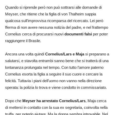
Quando si riprende però non può sottrarsi alle domande di
Meyser, che ritiene che la figlia di von Thalheim sappia
qualcosa sull’improvvisa ricomparsa del ricercato. Lei però
fferma di non avere nessuna notizia del padre, e nel frattempo
Cornelius cerca di procurarsi nuovi
documenti falsi
per poter
raggiungere il Brasile.
Ancora una volta quindi
Cornelius/Lars e Maja
si preparano a
salutarsi, e stavolta entrambi sanno bene che si tratterà di una
lontananza prolungata nel tempo. Con tutto l’amore paterno
Cornelius esorta la figlia a seguire il suo cuore e cercare la
felicità. Tuttavia i piani dell’uomo non vanno nella direzione
sperata: la polizia lo trova e viene condotto in commissariato.
Dopo che
Meyser ha arrestato Cornelius/Lars
, Maja cerca
di mettersi in contatto con la sua ex segretaria, coinvolta nella
truffa, per poterlo aiutare. Ma la donna sembra introvabile. Nel