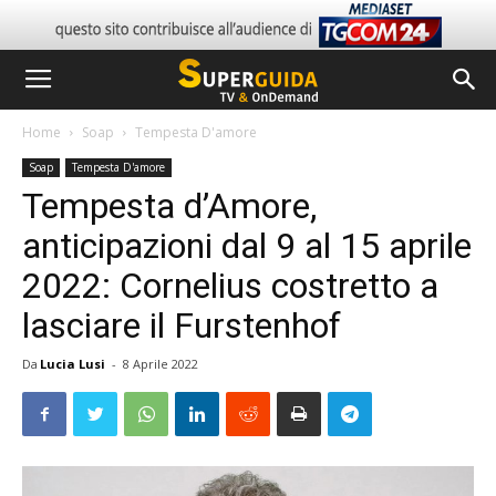
Home
Soap
Tempesta D'amore
Soap
Tempesta D'amore
Tempesta d’Amore,
anticipazioni dal 9 al 15 aprile
2022: Cornelius costretto a
lasciare il Furstenhof
Da
Lucia Lusi
-
8 Aprile 2022