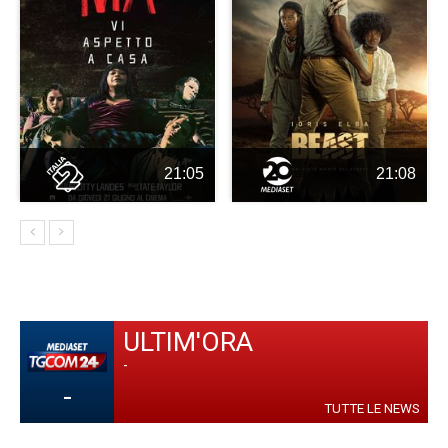
21:05
21:08
ULTIM'ORA
-
-
TUTTE LE NEWS