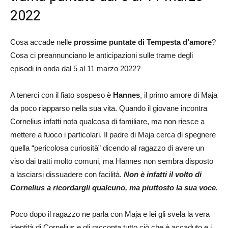
2022
Cosa accade nelle
prossime puntate di Tempesta d’amore
?
Cosa ci preannunciano le anticipazioni sulle trame degli
episodi in onda dal 5 al 11 marzo 2022?
A tenerci con il fiato sospeso è
Hannes
, il primo amore di Maja
da poco riapparso nella sua vita. Quando il giovane incontra
Cornelius infatti nota qualcosa di familiare, ma non riesce a
mettere a fuoco i particolari. Il padre di Maja cerca di spegnere
quella “pericolosa curiosità” dicendo al ragazzo di avere un
viso dai tratti molto comuni, ma Hannes non sembra disposto
a lasciarsi dissuadere con facilità.
Non è infatti il volto di
Cornelius a ricordargli qualcuno, ma piuttosto la sua voce.
Poco dopo il ragazzo ne parla con Maja e lei gli svela la vera
identità di Cornelius e gli racconta tutto ciò che è accaduto e i