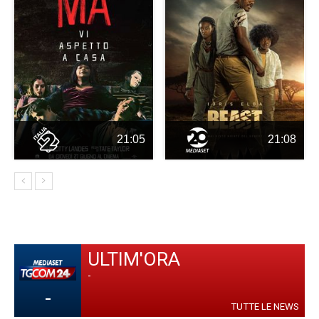
21:05
21:08
ULTIM'ORA
-
-
TUTTE LE NEWS