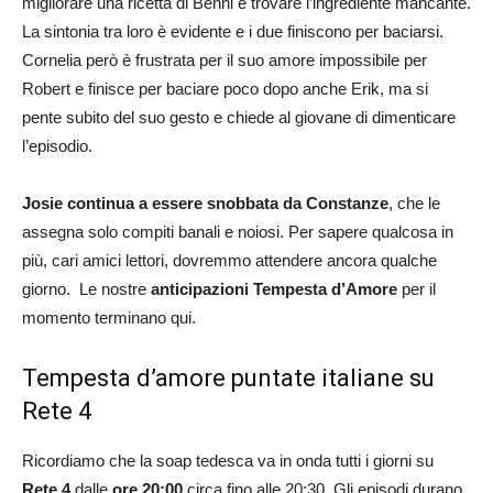
migliorare una ricetta di Benni e trovare l’ingrediente mancante.
La sintonia tra loro è evidente e i due finiscono per baciarsi.
Cornelia però è frustrata per il suo amore impossibile per
Robert e finisce per baciare poco dopo anche Erik, ma si
pente subito del suo gesto e chiede al giovane di dimenticare
l’episodio.
Josie continua a essere snobbata da Constanze
, che le
assegna solo compiti banali e noiosi. Per sapere qualcosa in
più, cari amici lettori, dovremmo attendere ancora qualche
giorno. Le nostre
anticipazioni Tempesta d’Amore
per il
momento terminano qui.
Tempesta d’amore puntate italiane su
Rete 4
Ricordiamo che la soap tedesca va in onda tutti i giorni su
Rete 4
dalle
ore 20:00
circa fino alle 20:30. Gli episodi durano