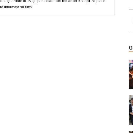
re e guardare la TV (in particolare film romantici e soap). Mi piace
e informata su tutto.
G