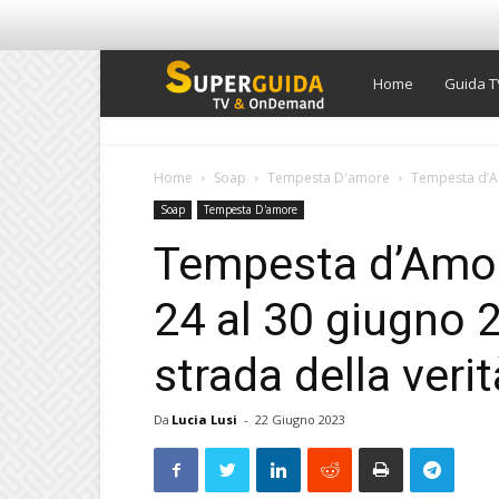
Super
Home
Guida T
Guida
Home
Soap
Tempesta D'amore
Tempesta d’Amo
Soap
Tempesta D'amore
TV
Tempesta d’Amore
24 al 30 giugno 2
strada della verit
Da
Lucia Lusi
-
22 Giugno 2023