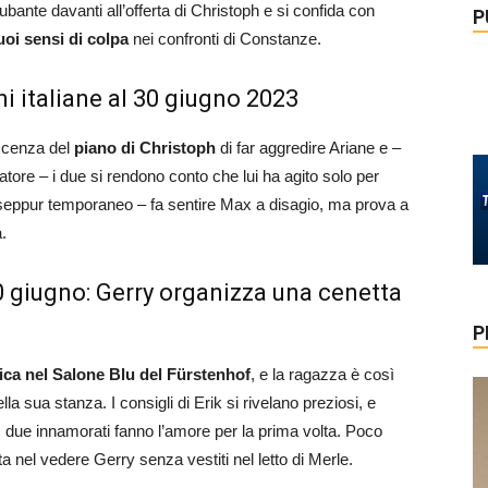
tubante davanti all’offerta di Christoph e si confida con
P
uoi sensi di colpa
nei confronti di Constanze.
i italiane al 30 giugno 2023
scenza del
piano di Christoph
di far aggredire Ariane e –
ore – i due si rendono conto che lui ha agito solo per
 – seppur temporaneo – fa sentire Max a disagio, ma prova a
.
0 giugno: Gerry organizza una cenetta
P
ica nel Salone Blu del Fürstenhof
, e la ragazza è così
la sua stanza. I consigli di Erik si rivelano preziosi, e
I due innamorati fanno l’amore per la prima volta. Poco
a nel vedere Gerry senza vestiti nel letto di Merle.