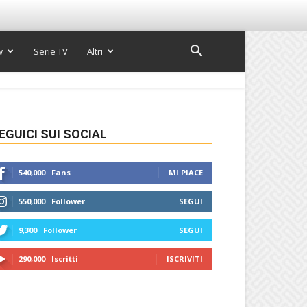
w
Serie TV
Altri
EGUICI SUI SOCIAL
540,000
Fans
MI PIACE
550,000
Follower
SEGUI
9,300
Follower
SEGUI
290,000
Iscritti
ISCRIVITI