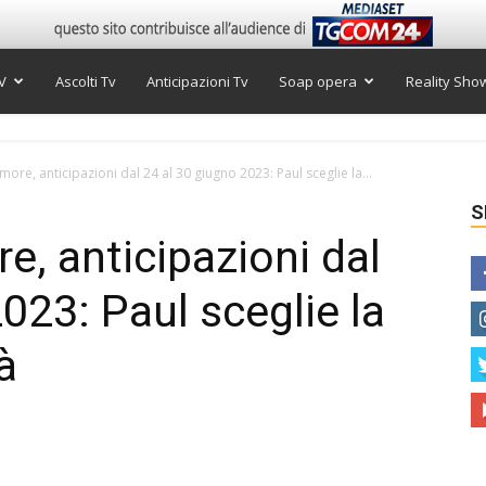
V
Ascolti Tv
Anticipazioni Tv
Soap opera
Reality Sho
re, anticipazioni dal 24 al 30 giugno 2023: Paul sceglie la...
S
, anticipazioni dal
023: Paul sceglie la
à