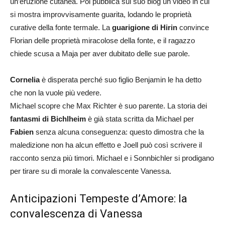
un’eruzione cutanea. Poi pubblica sul suo blog un video in cui
si mostra improvvisamente guarita, lodando le proprietà
curative della fonte termale. La
guarigione di Hirin
convince
Florian delle proprietà miracolose della fonte, e il ragazzo
chiede scusa a Maja per aver dubitato delle sue parole.
Cornelia
è disperata perché suo figlio Benjamin le ha detto
che non la vuole più vedere.
Michael scopre che Max Richter è suo parente. La storia dei
fantasmi di Bichlheim
è già stata scritta da Michael per
Fabien
senza alcuna conseguenza: questo dimostra che la
maledizione non ha alcun effetto e Joell può così scrivere il
racconto senza più timori. Michael e i Sonnbichler si prodigano
per tirare su di morale la convalescente Vanessa.
Anticipazioni Tempeste d’Amore: la
convalescenza di Vanessa