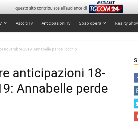
V
Ascolti Tv
Anticipazioni Tv
Soap opera
Reality Sho
24 novembre 2019: Annabelle perde l’occhio
S
 anticipazioni 18-
9: Annabelle perde