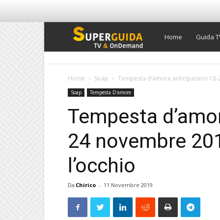
Super
Home
Guida T
Guida
Home
Soap
Tempesta d’amore anticipazioni 18-
Soap
Tempesta D'amore
TV
Tempesta d’amore
24 novembre 201
l’occhio
Da
Chirico
-
11 Novembre 2019