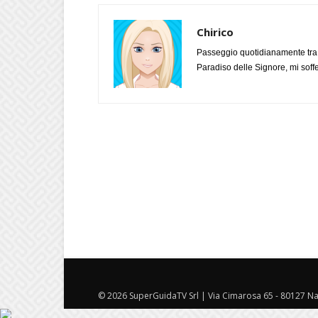
Chirico
Passeggio quotidianamente tra l
Paradiso delle Signore, mi soff
© 2026 SuperGuidaTV Srl | Via Cimarosa 65 - 80127 Nap