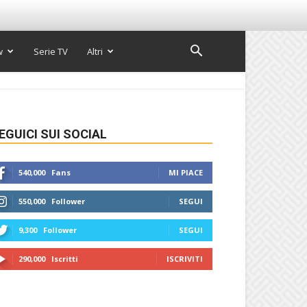
w
Serie TV
Altri
EGUICI SUI SOCIAL
540,000
Fans
MI PIACE
550,000
Follower
SEGUI
9,300
Follower
SEGUI
290,000
Iscritti
ISCRIVITI