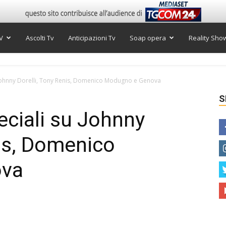
V
Ascolti Tv
Anticipazioni Tv
Soap opera
Reality Sho
 Johnny Dorelli, Tony Renis, Domenico Modugno e Genova
S
ciali su Johnny
nis, Domenico
ova