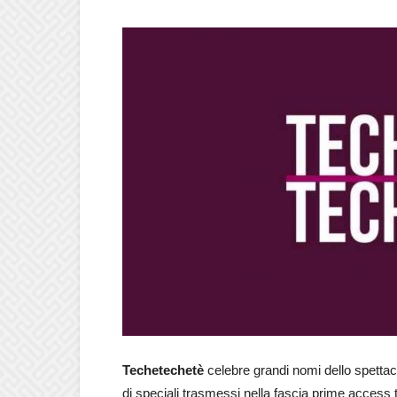
Techetechetè
celebre grandi nomi dello spettac
di speciali trasmessi nella fascia prime acces