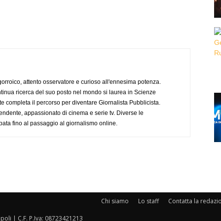
ogorroico, attento osservatore e curioso all'ennesima potenza.
tinua ricerca del suo posto nel mondo si laurea in Scienze
completa il percorso per diventare Giornalista Pubblicista.
endente, appassionato di cinema e serie tv. Diverse le
pata fino al passaggio al giornalismo online.
Chi siamo
Lo staff
Contatta la redazi
oli | C.F. P.Iva: 08723421213