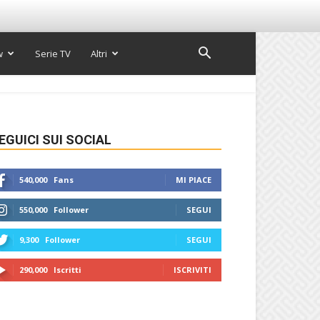
w
Serie TV
Altri
EGUICI SUI SOCIAL
540,000
Fans
MI PIACE
550,000
Follower
SEGUI
9,300
Follower
SEGUI
290,000
Iscritti
ISCRIVITI