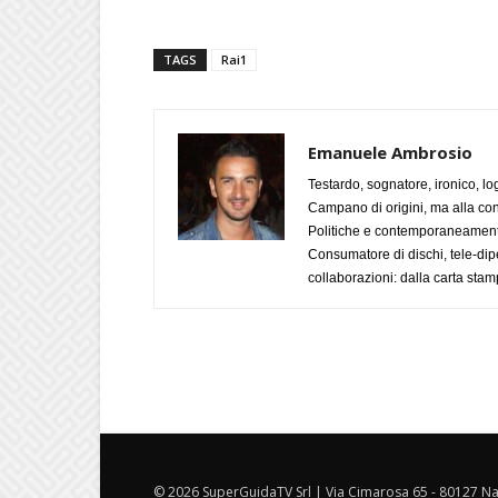
TAGS
Rai1
Emanuele Ambrosio
Testardo, sognatore, ironico, l
Campano di origini, ma alla con
Politiche e contemporaneamente 
Consumatore di dischi, tele-dip
collaborazioni: dalla carta stam
© 2026 SuperGuidaTV Srl | Via Cimarosa 65 - 80127 Nap