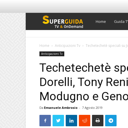
Super
Home
Guida T
Guida
Home
Anticipazioni Tv
Techetechetè speciali su
Anticipazioni Tv
TV
Techetechetè spe
Dorelli, Tony Re
Modugno e Gen
Da
Emanuele Ambrosio
-
7 Agosto 2019