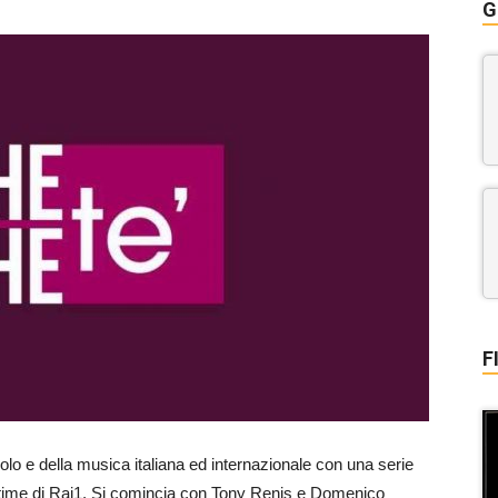
G
F
olo e della musica italiana ed internazionale con una serie
s time di Rai1. Si comincia con Tony Renis e Domenico