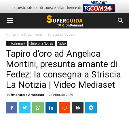
Home
Infotainment
Striscia la Notizia
Infotainment
Striscia la Notizia
Video
Tapiro d’oro ad Angelica
Montini, presunta amante di
Fedez: la consegna a Striscia
La Notizia | Video Mediaset
Da
Emanuele Ambrosio
-
7 Febbraio 2025