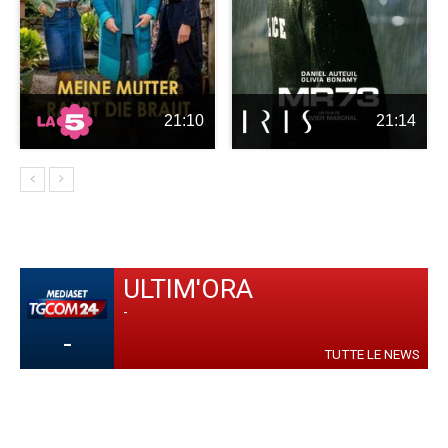
21:10
21:14
ULTIM'ORA
-
-
TUTTE LE NEWS