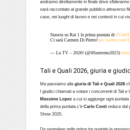
andranno direttamente in finale dove sfideranno 
sarà raccontato al grande pubblico attraverso film
case, nei luoghi di lavoro e nei contesti in cui v
Stasera su Rai 1 la prima puntata di
#TaliEQ
Ci sarà Carmen Di Pietro!
pic.twitter.co
— La TV – 2026! (@ilSanremo2023)
Janu
Tali e Quali 2026, giuria e giudi
Ma passiamo alla
giuria di Tali e Quali 2026
ch
I giudici chiamati a votare i concorrenti di Tali 
Massimo Lopez
a cui si aggiunge ogni puntata
della prima puntata c’è
Carlo Conti
reduce dal 
Show 2025.
Da segnalare nelle prime tre puntate la presenz