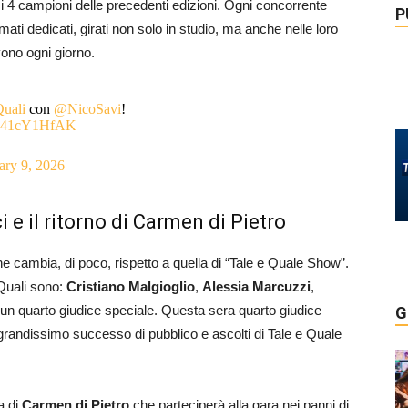
i 4 campioni delle precedenti edizioni. Ogni concorrente
P
ati dedicati, girati non solo in studio, ma anche nelle loro
ivono ogni giorno.
uali
con
@NicoSavi
!
m/T41cY1HfAK
ary 9, 2026
ci e il ritorno di Carmen di Pietro
e cambia, di poco, rispetto a quella di “Tale e Quale Show”.
e Quali sono:
Cristiano Malgioglio
,
Alessia Marcuzzi
,
 un quarto giudice speciale. Questa sera quarto giudice
G
grandissimo successo di pubblico e ascolti di Tale e Quale
a di
Carmen di Pietro
che parteciperà alla gara nei panni di