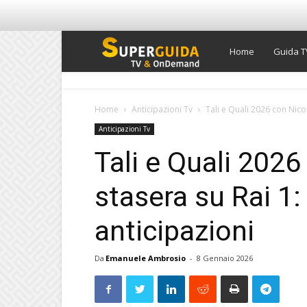
Super
Home
Guida T
Guida
Home
Anticipazioni Tv
Tali e Quali 2026 con Nicol
Anticipazioni Tv
TV
Tali e Quali 202
stasera su Rai 1:
anticipazioni
Da
Emanuele Ambrosio
-
8 Gennaio 2026