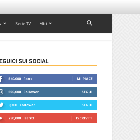
w
Serie TV
Altri
EGUICI SUI SOCIAL
540,000
Fans
MI PIACE
550,000
Follower
SEGUI
9,300
Follower
SEGUI
290,000
Iscritti
ISCRIVITI