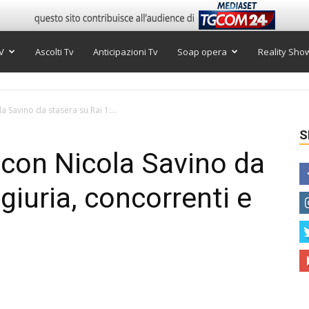
V
Ascolti Tv
Anticipazioni Tv
Soap opera
Reality Sho
a Savino da stasera su Rai 1:...
S
6 con Nicola Savino da
 giuria, concorrenti e