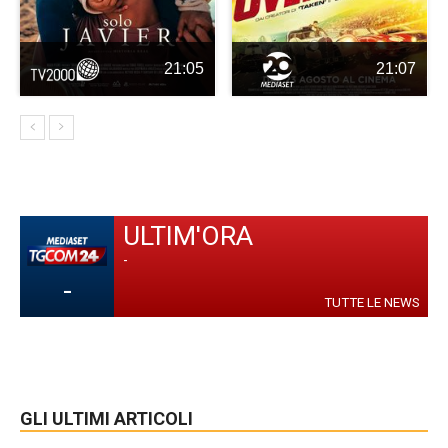
21:05
21:07
ULTIM'ORA
-
-
TUTTE LE NEWS
GLI ULTIMI ARTICOLI