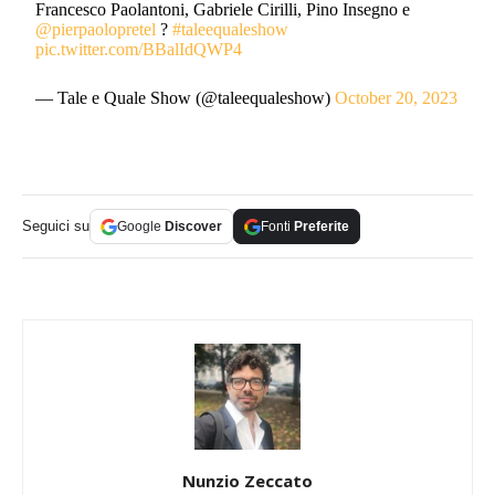
Francesco Paolantoni, Gabriele Cirilli, Pino Insegno e
@pierpaolopretel
?
#taleequaleshow
pic.twitter.com/BBalIdQWP4
— Tale e Quale Show (@taleequaleshow)
October 20, 2023
Seguici su
Google
Discover
Fonti
Preferite
Nunzio Zeccato