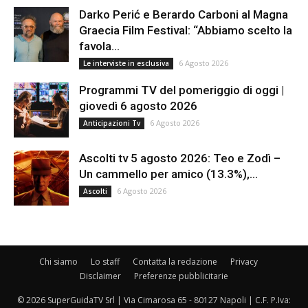
Darko Perić e Berardo Carboni al Magna
Graecia Film Festival: “Abbiamo scelto la
favola...
6 Agosto 2026
Le interviste in esclusiva
Programmi TV del pomeriggio di oggi |
giovedì 6 agosto 2026
6 Agosto 2026
Anticipazioni Tv
Ascolti tv 5 agosto 2026: Teo e Zodì –
Un cammello per amico (13.3%),...
6 Agosto 2026
Ascolti
Chi siamo
Lo staff
Contatta la redazione
Privacy
Disclaimer
Preferenze pubblicitarie
© 2026 SuperGuidaTV Srl | Via Cimarosa 65 - 80127 Napoli | C.F. P.Iva: