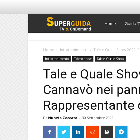
Super
Home
Guida T
Guida
Home
Intrattenimento
Tale e Quale Show 2022, R
Intrattenimento
Talent show
Tale e Quale Show
TV
Tale e Quale Sho
Cannavò nei pann
Rappresentante d
Da
Nunzio Zeccato
-
30 Settembre 2022