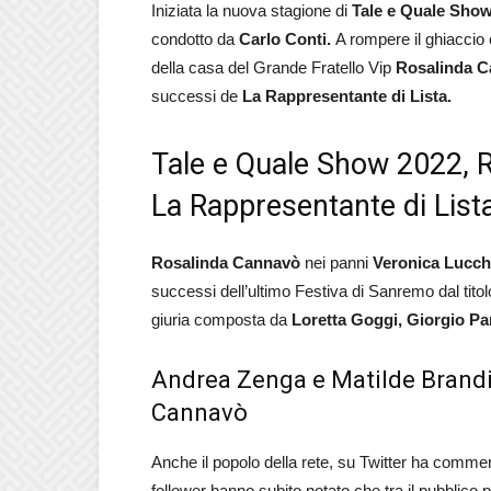
Iniziata la nuova stagione di
Tale e Quale Sho
condotto da
Carlo Conti.
A rompere il ghiaccio c
della casa del Grande Fratello Vip
Rosalinda 
successi de
La Rappresentante di Lista.
Tale e Quale Show 2022, 
La Rappresentante di List
Rosalinda Cannavò
nei panni
Veronica Lucc
successi dell’ultimo Festiva di Sanremo dal tito
giuria composta da
Loretta Goggi, Giorgio Pa
Andrea Zenga e Matilde Brandi
Cannavò
Anche il popolo della rete, su Twitter ha comment
follower hanno subito notato che tra il pubblico 