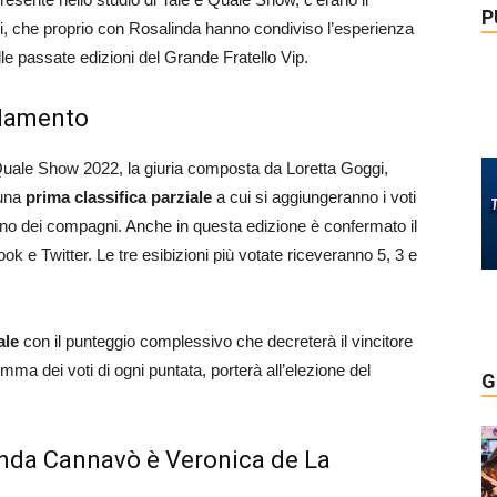
P
i, che proprio con Rosalinda hanno condiviso l’esperienza
lle passate edizioni del Grande Fratello Vip.
olamento
 e Quale Show 2022, la giuria composta da Loretta Goggi,
 una
prima classifica parziale
a cui si aggiungeranno i voti
 uno dei compagni. Anche in questa edizione è confermato il
k e Twitter. Le tre esibizioni più votate riceveranno 5, 3 e
nale
con il punteggio complessivo che decreterà il vincitore
omma dei voti di ogni puntata, porterà all’elezione del
G
inda Cannavò è Veronica de La
o