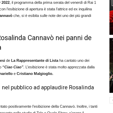
w 2022
, il programma della prima serata del venerdì di Rai 1
on l’esibizione di apertura è stata l’attrice ed ex inquilina
Cannavò
che, si è esibita sulle note dei uno dei più grandi
Rosalinda Cannavò nei panni de
a
hesi
de
La Rappresentante di Lista
ha cantato uno dei
lo
“Ciao Ciao”
.
L’esibizione è stata molto apprezzata dalla
nariello
e
Cristiano Malgioglio.
 nel pubblico ad applaudire Rosalinda
ato positivamente l’esibizione della Cannavò. Inoltre, i tanti
presente nello studio di Tale e Quale Show, c’erano il