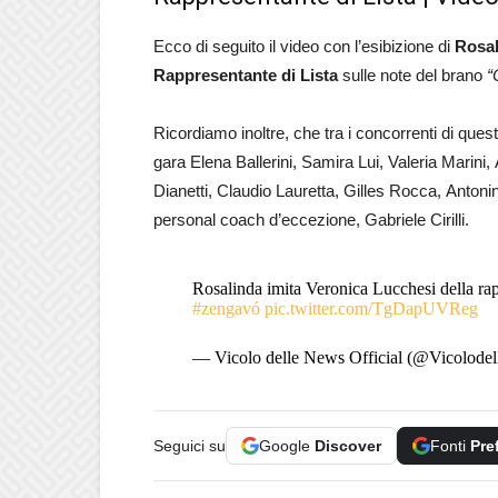
Ecco di seguito il video con l’esibizione di
Rosa
Rappresentante di Lista
sulle note del brano
“
Ricordiamo inoltre, che tra i concorrenti di que
gara Elena Ballerini, Samira Lui, Valeria Marini
Dianetti, Claudio Lauretta, Gilles Rocca, Anton
personal coach d’eccezione, Gabriele Cirilli.
Rosalinda imita Veronica Lucchesi della rap
#zengavó
pic.twitter.com/TgDapUVReg
— Vicolo delle News Official (@Vicolode
Seguici su
Google
Discover
Fonti
Pre