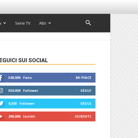
w
Serie TV
Altri
EGUICI SUI SOCIAL
540,000
Fans
MI PIACE
550,000
Follower
SEGUI
9,300
Follower
SEGUI
290,000
Iscritti
ISCRIVITI