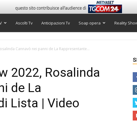
V
Ascolti Tv
Anticipazioni Tv
Soap opera
Reality Sho
osalinda Cannavò nei panni de La Rappresentante...
S
w 2022, Rosalinda
i de La
i Lista | Video