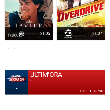
21:05
21:07
ULTIM'ORA
-
-
TUTTE LE NEWS