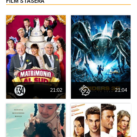
FILM STASERA
21:02
21:04