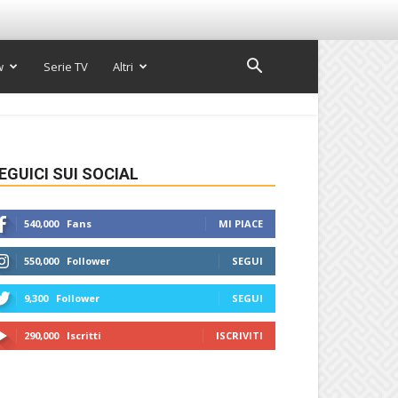
w
Serie TV
Altri
EGUICI SUI SOCIAL
540,000
Fans
MI PIACE
550,000
Follower
SEGUI
9,300
Follower
SEGUI
290,000
Iscritti
ISCRIVITI