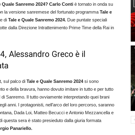
le e Quale Sanremo 2024?
Carlo Conti
è tornato in onda su
n la versione sanremese del fortunato programma
Tale e
me di
Tale e Quale Sanremo 2024.
Due puntate speciali
otte dalla Direzione Intrattenimento Prime Time della Rai in
, Alessandro Greco è il
ata
, sul palco di
Tale e Quale Sanremo 2024
si sono
nto e della bravura, hanno dovuto imitare in tutto e per tutto
val di Sanremo. Il tutto ovviamente interpretando quei brani
egli anni. I protagonisti, nell’arco del loro percorso, saranno
 Fontana, Dada Loi, Matteo Becucci e Antonio Mezzancella e
di questa sera è stato presieduto dalla giuria formata
rgio Panariello.