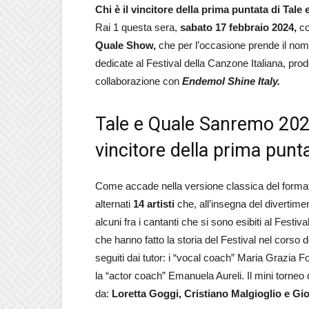
Chi è il vincitore della prima puntata di Ta
Rai 1 questa sera,
sabato 17 febbraio 2024,
co
Quale Show,
che per l’occasione prende il no
dedicate al Festival della Canzone Italiana, prod
collaborazione con
Endemol Shine Italy.
Tale e Quale Sanremo 2024
vincitore della prima punt
Come accade nella versione classica del format
alternati
14 artisti
che, all’insegna del divertime
alcuni fra i cantanti che si sono esibiti al Festi
che hanno fatto la storia del Festival nel corso d
seguiti dai tutor: i “vocal coach” Maria Grazia
la “actor coach” Emanuela Aureli. Il mini torneo 
da:
Loretta Goggi, Cristiano Malgioglio e Gio