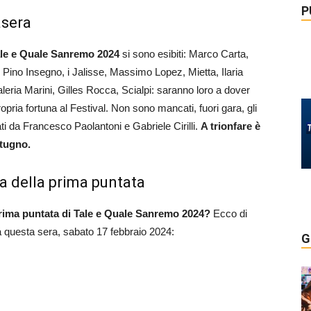
P
asera
le e Quale Sanremo
2024
si sono esibiti: Marco Carta,
ino Insegno, i Jalisse, Massimo Lopez, Mietta, Ilaria
leria Marini, Gilles Rocca, Scialpi: saranno loro a dover
ropria fortuna al Festival. Non sono mancati, fuori gara, gli
ati da Francesco Paolantoni e Gabriele Cirilli.
A trionfare è
utugno.
a della prima puntata
a prima puntata di Tale e Quale Sanremo 2024?
Ecco di
da questa sera, sabato 17 febbraio 2024:
G