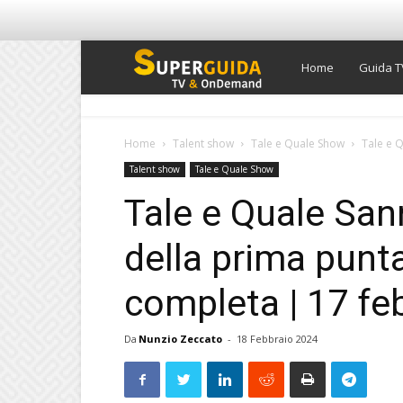
Super
Home
Guida T
Guida
Home
Talent show
Tale e Quale Show
Tale e Q
Talent show
Tale e Quale Show
TV
Tale e Quale San
della prima punta
completa | 17 fe
Da
Nunzio Zeccato
-
18 Febbraio 2024