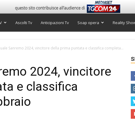
V
Ascolti Tv
Anticipazioni Tv
Soap opera
Reality Sho
uale Sanremo 2024, vincitore della prima puntata e classifica completa...
S
remo 2024, vincitore
ta e classifica
bbraio