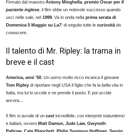
Firmato dal maestro
Antony Minghella
,
premio
Oscar
per
Il
paziente inglese
, il film ebbe un notevole successo quando
uscì nelle sale, nel
1999.
Va in onda nella
prima serata di
Domenica 5 Maggio su
La7
:
di seguito tutte le
curiosità
da
conoscere.
Il talento di Mr. Ripley: la trama in
breve e il cast
America, anni ’50
. Un uomo molto ricco incarica il giovane
Tom Ripley
di riportare negli USA il figlio che fa la bella vita in
Italia, ma lui lo uccide e ne prende il posto. E poi uccide
ancora…
Il film si avvale di un
cast
incredibile, con interpreti statunitensi
e italiani, ovvero
Matt Damon, Jude Law, Gwyneth
Paltrow, Cate Blanchett, Philip Seymour Hoffman, Sergio