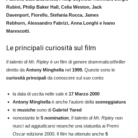
Rubini, Philip Baker Hall, Celia Weston, Jack
Davenport, Fiorello, Stefania Rocca, James
Rebhorn, Alessandro Fabrizi, Anna Longhi e Ivano
Marescotti.
Le principali curiosità sul film
Il talento di Mr. Ripley
è un film di genere drammatico/
thriller
diretto da
Antony Minghella
nel
1999.
Queste sono le
curiosità principali
da conoscere sul suo conto:
la data di uscita nelle sale è
17 Marzo 2000
Antony Minghella
è anche l’autore della
sceneggiatura
le
musiche
sono di
Gabriel Yared
nonostante le
5
nomination
,
Il talento di Mr. Ripley
non
riuscì ad aggiudicarsi neanche una statuetta ai Premi
Oscar
edizione 2000. Il film ha ottenuto anche
5