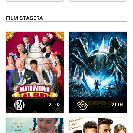
FILM STASERA
21:02
21:04