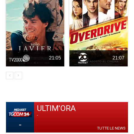
21:05
21:07
ULTIM'ORA
-
-
TUTTE LE NEWS