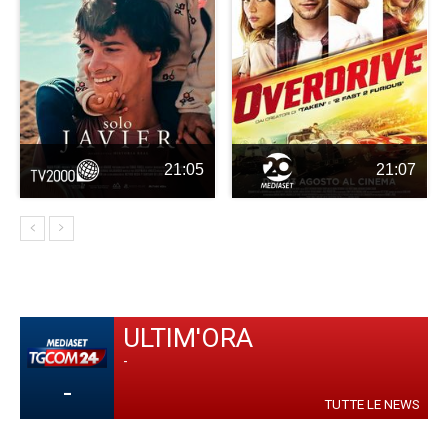
21:05
21:07
ULTIM'ORA
-
-
TUTTE LE NEWS