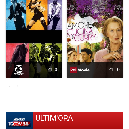
21:08
21:10
ULTIM'ORA
-