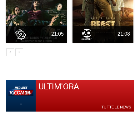
21:05
21:08
ULTIM'ORA
-
-
TUTTE LE NEWS