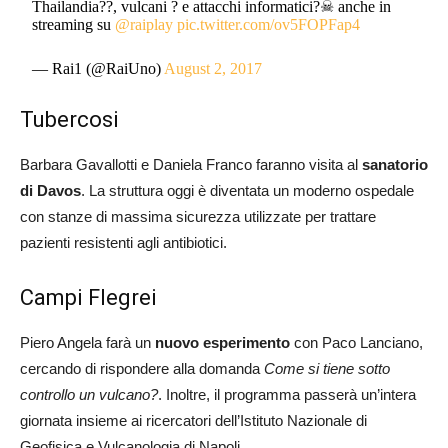
Thailandia??, vulcani ? e attacchi informatici?☠ anche in
streaming su
@raiplay
pic.twitter.com/ov5FOPFap4
— Rai1 (@RaiUno)
August 2, 2017
Tubercosi
Barbara Gavallotti e Daniela Franco faranno visita al
sanatorio
di Davos
. La struttura oggi è diventata un moderno ospedale
con stanze di massima sicurezza utilizzate per trattare
pazienti resistenti agli antibiotici.
Campi Flegrei
Piero Angela farà un
nuovo esperimento
con Paco Lanciano,
cercando di rispondere alla domanda
Come si tiene sotto
controllo un vulcano?
. Inoltre, il programma passerà un’intera
giornata insieme ai ricercatori dell’Istituto Nazionale di
Geofisica e Vulcanologia di Napoli.