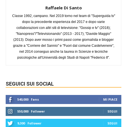
Raffaele Di Santo
Classe 1992, campano. Nel 2019 torno nel team di "Superguida tv"
dopo la precedente esperienza del 2017 e dopo varie
collaborazioni con altri siti di televisione: "Gossip e tv" (2018);
"Nanopress"/"Televisionando" (2013 - 2017); "Davide Maggio"
(2013). Dopo aver mosso i primi passi come giornalista e blogger
grazie a "Corriere del Sannio" e "Fuori dal comune Castelvenere",
nel 2014 conseguo anche la laurea in Scienze e tecniche
psicologiche all'Università degli Studi di Napoli "Federico II".
SEGUICI SUI SOCIAL
540,000
Fans
MI PIACE
550,000
Follower
SEGUI
9,300
Follower
SEGUI