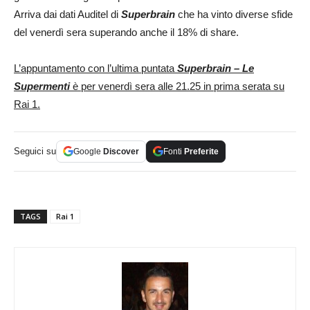
Arriva dai dati Auditel di
Superbrain
che ha vinto diverse sfide
del venerdì sera superando anche il 18% di share.
L’appuntamento con l’ultima puntata
Superbrain – Le
Supermenti
è per venerdì sera alle 21.25 in prima serata su
Rai 1.
Seguici su
Google
Discover
Fonti
Preferite
TAGS
Rai 1