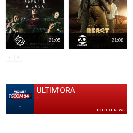
21:05
21:08
ULTIM'ORA
-
-
TUTTE LE NEWS