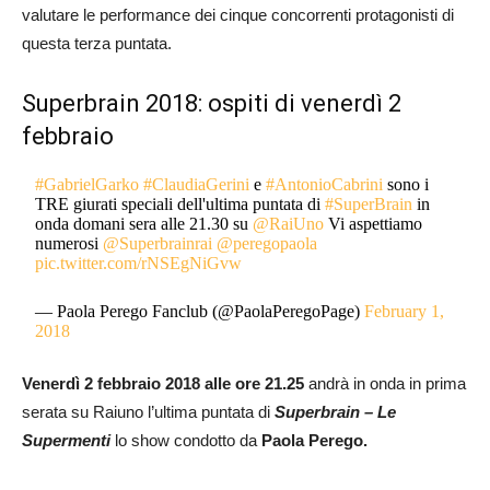
valutare le performance dei cinque concorrenti protagonisti di
questa terza puntata.
Superbrain 2018: ospiti di venerdì 2
febbraio
#GabrielGarko
#ClaudiaGerini
e
#AntonioCabrini
sono i
TRE giurati speciali dell'ultima puntata di
#SuperBrain
in
onda domani sera alle 21.30 su
@RaiUno
Vi aspettiamo
numerosi
@Superbrainrai
@peregopaola
pic.twitter.com/rNSEgNiGvw
— Paola Perego Fanclub (@PaolaPeregoPage)
February 1,
2018
Venerdì 2 febbraio 2018 alle ore 21.25
andrà in onda in prima
serata su Raiuno l’ultima puntata di
Superbrain – Le
Supermenti
lo show condotto da
Paola Perego.