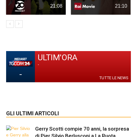
21:08
21:10
ULTIM'ORA
-
-
TUTTE LE NEWS
GLI ULTIMI ARTICOLI
Gerry Scotti compie 70 anni, la sorpresa
di Pier Silvio Berlusconi a La Ruota...