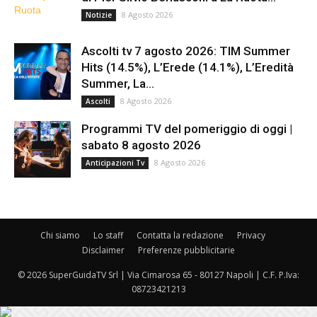
8 Agosto 2026
Notizie
Ascolti tv 7 agosto 2026: TIM Summer
Hits (14.5%), L’Erede (14.1%), L’Eredità
Summer, La...
8 Agosto 2026
Ascolti
Programmi TV del pomeriggio di oggi |
sabato 8 agosto 2026
8 Agosto 2026
Anticipazioni Tv
Chi siamo
Lo staff
Contatta la redazione
Privacy
Disclaimer
Preferenze pubblicitarie
© 2026 SuperGuidaTV Srl | Via Cimarosa 65 - 80127 Napoli | C.F. P.Iva:
08723421213