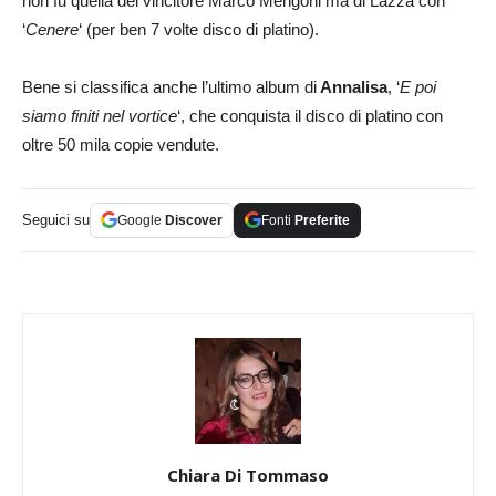
non fu quella del vincitore Marco Mengoni ma di Lazza con
‘
Cenere
‘ (per ben 7 volte disco di platino).
Bene si classifica anche l’ultimo album di
Annalisa
, ‘
E poi
siamo finiti nel vortice
‘, che conquista il disco di platino con
oltre 50 mila copie vendute.
Seguici su
Google
Discover
Fonti
Preferite
Chiara Di Tommaso