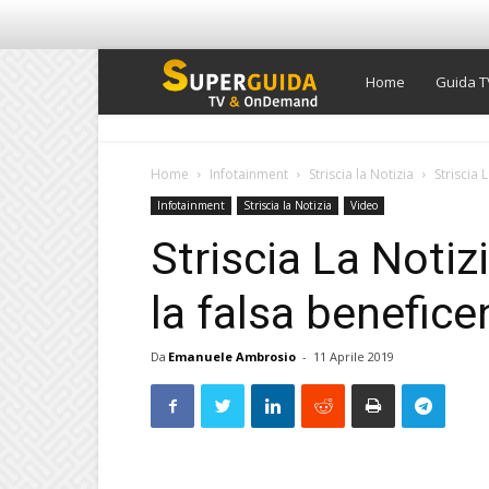
Super
Home
Guida T
Guida
Home
Infotainment
Striscia la Notizia
Striscia 
Infotainment
Striscia la Notizia
Video
TV
Striscia La Notizi
la falsa benefice
Da
Emanuele Ambrosio
-
11 Aprile 2019