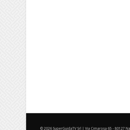
© 2026 SuperGuidaTV Srl | Via Cimarosa 65 - 80127 Nap