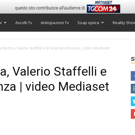
V
Ascolti Tv
Anticipazioni Tv
Soap opera
Reality Sho
La Notizia, Valerio Staffelli e la falsa beneficenza | video Mediaset
S
a, Valerio Staffelli e
nza | video Mediaset