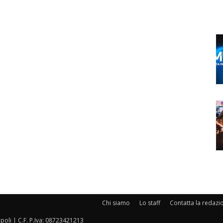
Chi siamo
Lo staff
Contatta la redazi
oli | C.F. P.Iva: 08723421213