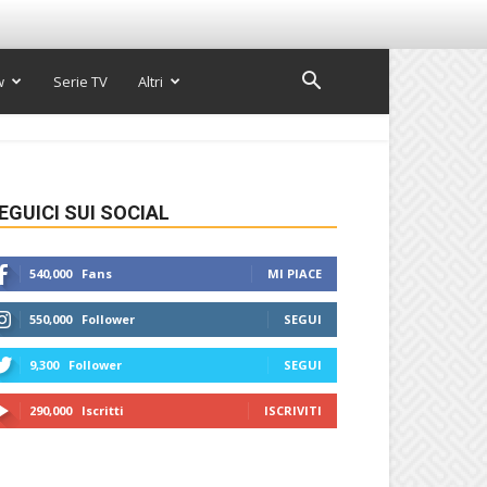
w
Serie TV
Altri
EGUICI SUI SOCIAL
540,000
Fans
MI PIACE
550,000
Follower
SEGUI
9,300
Follower
SEGUI
290,000
Iscritti
ISCRIVITI