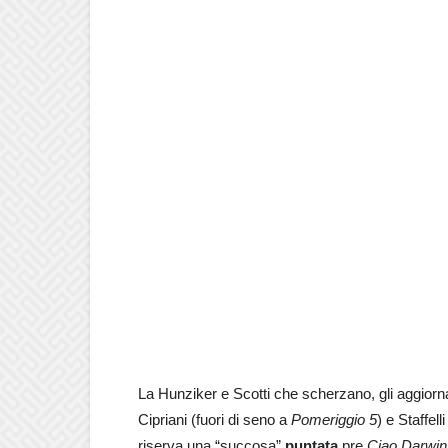
La Hunziker e Scotti che scherzano, gli aggiorn
Cipriani (fuori di seno a
Pomeriggio 5
) e Staffe
riserva una “succosa”
puntata
pre
Ciao Darwin