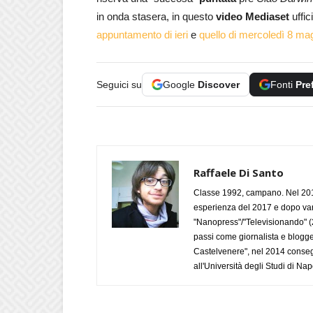
in onda stasera, in questo
video Mediaset
uffic
appuntamento di ieri
e
quello di mercoledì 8 ma
Seguici su
Google
Discover
Fonti
Pre
Raffaele Di Santo
Classe 1992, campano. Nel 2019
esperienza del 2017 e dopo varie 
"Nanopress"/"Televisionando" (
passi come giornalista e blogge
Castelvenere", nel 2014 conseg
all'Università degli Studi di Napo