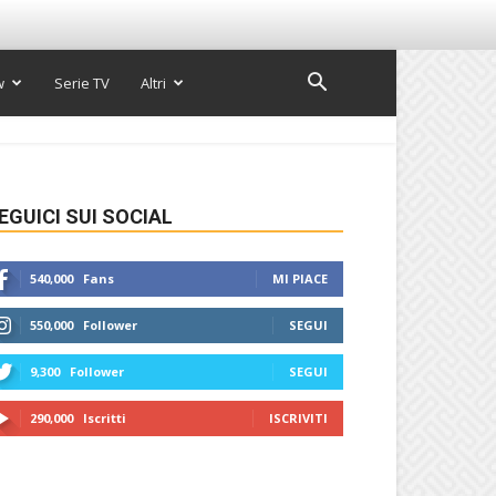
w
Serie TV
Altri
EGUICI SUI SOCIAL
540,000
Fans
MI PIACE
550,000
Follower
SEGUI
9,300
Follower
SEGUI
290,000
Iscritti
ISCRIVITI