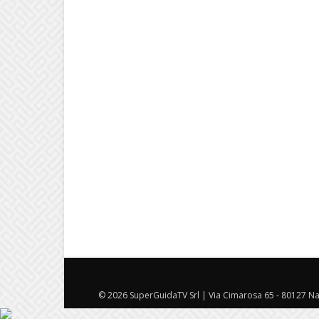
© 2026 SuperGuidaTV Srl | Via Cimarosa 65 - 80127 Nap