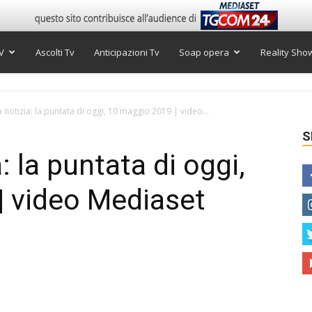
V
Ascolti Tv
Anticipazioni Tv
Soap opera
Reality Sho
la notizia: la puntata di oggi, 10 maggio 2019 | video...
S
a: la puntata di oggi,
| video Mediaset