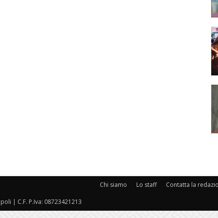
Chi siamo
Lo staff
Contatta la redazi
oli | C.F. P.Iva: 08723421213