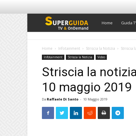
Super
Home
Guida T
Guida
Home
Infotainment
Striscia la Notizia
Striscia 
Infotainment
Striscia la Notizia
Video
TV
Striscia la notizi
10 maggio 2019 
Da
Raffaele Di Santo
-
10 Maggio 2019