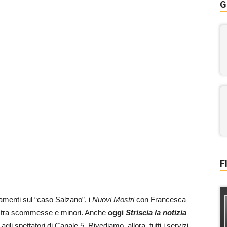
G
F
amenti sul “caso Salzano”, i
Nuovi Mostri
con Francesca
lli tra scommesse e minori. Anche
oggi
Striscia la notizia
agli spettatori di Canale 5. Rivediamo, allora, tutti i servizi