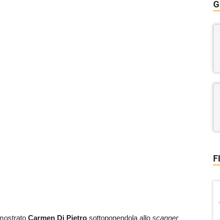
G
F
mostrato
Carmen Di Pietro
sottoponendola allo
scanner