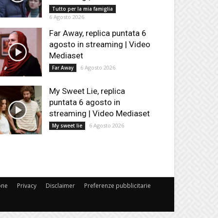
Tutto per la mia famiglia
6 Agosto 2026
Far Away, replica puntata 6
agosto in streaming | Video
Mediaset
6 Agosto 2026
Far Away
My Sweet Lie, replica
puntata 6 agosto in
streaming | Video Mediaset
6 Agosto 2026
My sweet lie
one
Privacy
Disclaimer
Preferenze pubblicitarie