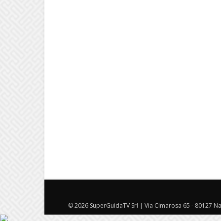
© 2026 SuperGuidaTV Srl | Via Cimarosa 65 - 80127 Nap