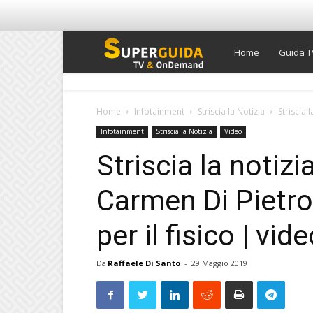
Super
Home
Guida T
Guida
Home
Infotainment
Striscia la Notizia
Striscia 
Infotainment
Striscia la Notizia
Video
TV
Striscia la notizia
Carmen Di Pietro,
per il fisico | vi
Da
Raffaele Di Santo
-
29 Maggio 2019