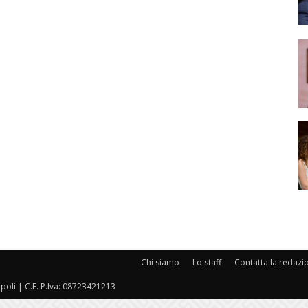
Chi siamo
Lo staff
Contatta la redazi
oli | C.F. P.Iva: 08723421213