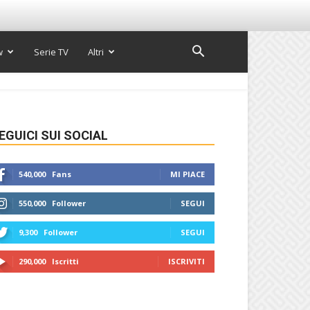
w
Serie TV
Altri
EGUICI SUI SOCIAL
540,000
Fans
MI PIACE
550,000
Follower
SEGUI
9,300
Follower
SEGUI
290,000
Iscritti
ISCRIVITI