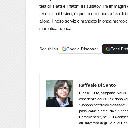
test di “
Fatti e rifatti
“. Il risultato? Tra immagini
tenere su il
fisico
, è questo qui il nuovo “verdet
allora, l’intero servizio mandato in onda merco
simpatica rubrica.
Seguici su
Google
Discover
Fonti
Pre
Raffaele Di Santo
Classe 1992, campano. Nel 2019
esperienza del 2017 e dopo varie 
"Nanopress"/"Televisionando" (
passi come giornalista e blogge
Castelvenere", nel 2014 conseg
all'Università degli Studi di Napo