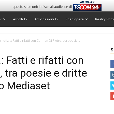
V
Ascolti Tv
Anticipazioni Tv
Soap opera
Reality Sho
la notizia: Fatti e rifatti con Carmen Di Pietro, tra poesie...
S
: Fatti e rifatti con
 tra poesie e dritte
deo Mediaset