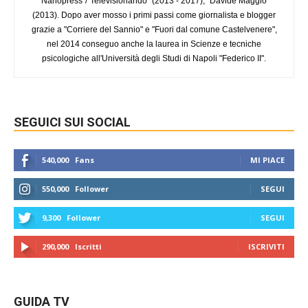
"Nanopress"/"Televisionando" (2013 - 2017); "Davide Maggio"
(2013). Dopo aver mosso i primi passi come giornalista e blogger
grazie a "Corriere del Sannio" e "Fuori dal comune Castelvenere",
nel 2014 conseguo anche la laurea in Scienze e tecniche
psicologiche all'Università degli Studi di Napoli "Federico II".
SEGUICI SUI SOCIAL
540,000
Fans
MI PIACE
550,000
Follower
SEGUI
9,300
Follower
SEGUI
290,000
Iscritti
ISCRIVITI
GUIDA TV