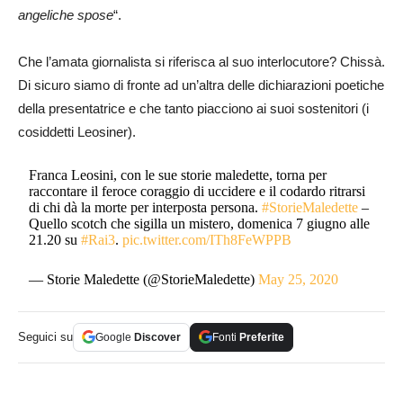
angeliche spose
“.
Che l’amata giornalista si riferisca al suo interlocutore? Chissà.
Di sicuro siamo di fronte ad un’altra delle dichiarazioni poetiche
della presentatrice e che tanto piacciono ai suoi sostenitori (i
cosiddetti Leosiner).
Franca Leosini, con le sue storie maledette, torna per
raccontare il feroce coraggio di uccidere e il codardo ritrarsi
di chi dà la morte per interposta persona.
#StorieMaledette
–
Quello scotch che sigilla un mistero, domenica 7 giugno alle
21.20 su
#Rai3
.
pic.twitter.com/ITh8FeWPPB
— Storie Maledette (@StorieMaledette)
May 25, 2020
Seguici su
Google
Discover
Fonti
Preferite