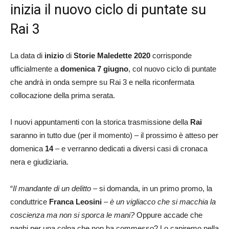
inizia il nuovo ciclo di puntate su
Rai 3
La data di
inizio
di
Storie Maledette 2020
corrisponde
ufficialmente a
domenica 7 giugno
, col nuovo ciclo di puntate
che andrà in onda sempre su Rai 3 e nella riconfermata
collocazione della prima serata.
I nuovi appuntamenti con la storica trasmissione della
Rai
saranno in tutto due (per il momento) – il prossimo è atteso per
domenica
14
– e verranno dedicati a diversi casi di cronaca
nera e giudiziaria.
“
Il mandante di un delitto
– si domanda, in un primo promo, la
conduttrice
Franca Leosini
–
è un vigliacco che si macchia la
coscienza ma non si sporca le mani?
Oppure accade che
paghi per una colpa che non ha commesso? Lo capiremo nella