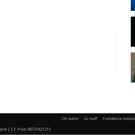
Chi siamo
Lo staff
Contatta la redazi
oli | C.F. P.Iva: 08723421213