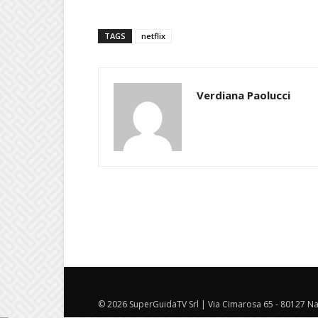
TAGS
netflix
Verdiana Paolucci
© 2026 SuperGuidaTV Srl | Via Cimarosa 65 - 80127 Nap