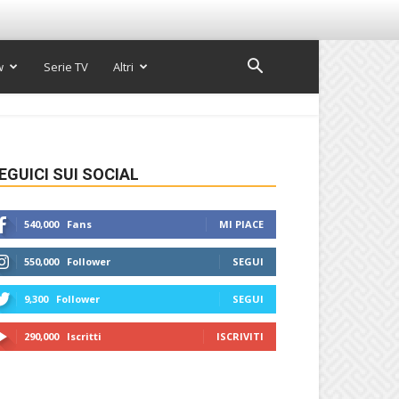
w
Serie TV
Altri
EGUICI SUI SOCIAL
540,000
Fans
MI PIACE
550,000
Follower
SEGUI
9,300
Follower
SEGUI
290,000
Iscritti
ISCRIVITI