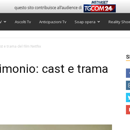
V
Ascolti Tv
Anticipazioni Tv
Soap opera
Reality Sho
t e trama del film Netflix
S
rimonio: cast e trama