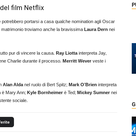
P
del film Netflix
 potrebbero portarsi a casa qualche nomination agli Oscar
i un matrimonio troviamo anche la bravissima
Laura Dern
nei
tto pur di vincere la causa.
Ray Liotta
interpreta Jay,
ene Charlie durante il processo.
Merritt Wever
veste i
on
Alan Alda
nel ruolo di Bert Spitz;
Mark O’Brien
interpreta
m
è Mary Ann;
Kyle Bornheimer
è Ted;
Mickey Sumner
nei
stente sociale.
G
ferite