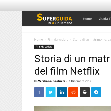
Super
Home
Guida T
Guida
Home
Film da vedere
Storia di un matrimonio: cas
Film da vedere
TV
Storia di un mat
del film Netflix
Da
Verdiana Paolucci
-
6 Dicembre 2019