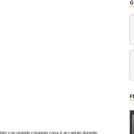
G
F
ato con grande coraggio cosa è accaduto durante