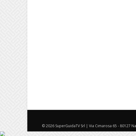
© 2026 SuperGuidaTV Srl | Via Cimarosa 65 - 80127 Nap