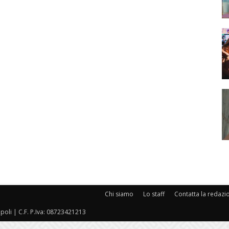
Chi siamo
Lo staff
Contatta la redazi
oli | C.F. P.Iva: 08723421213