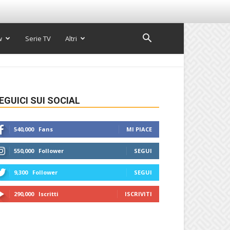
w
Serie TV
Altri
EGUICI SUI SOCIAL
540,000
Fans
MI PIACE
550,000
Follower
SEGUI
9,300
Follower
SEGUI
290,000
Iscritti
ISCRIVITI