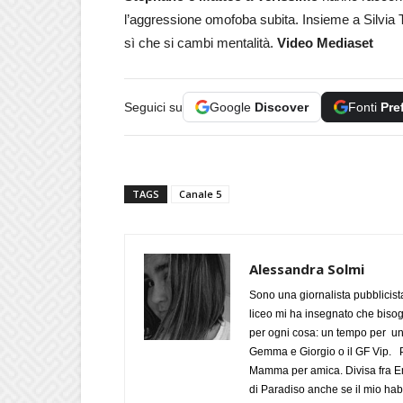
l’aggressione omofoba subita. Insieme a Silvia 
sì che si cambi mentalità.
Video Mediaset
Seguici su
Google
Discover
Fonti
Pre
TAGS
Canale 5
Alessandra Solmi
Sono una giornalista pubblicist
liceo mi ha insegnato che biso
per ogni cosa: un tempo per un
Gemma e Giorgio o il GF Vip. Po
Mamma per amica. Divisa fra Em
di Paradiso anche se il mio habi