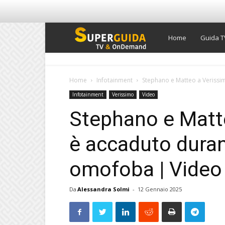
Super
Home
Guida T
Guida
Home
Infotainment
Stephano e Matteo a Verissim
Infotainment
Verissimo
Video
TV
Stephano e Matt
è accaduto duran
omofoba | Video
Da
Alessandra Solmi
-
12 Gennaio 2025