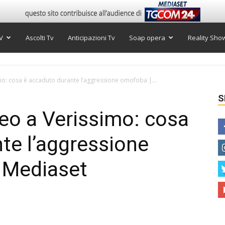
V
Ascolti Tv
Anticipazioni Tv
Soap opera
Reality Sho
o: cosa è accaduto durante l’aggressione omofoba |...
S
eo a Verissimo: cosa
te l’aggressione
 Mediaset