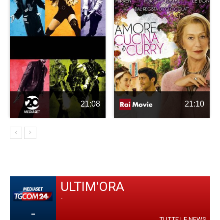
21:08
21:10
ULTIM'ORA
-
-
TUTTE LE NEWS