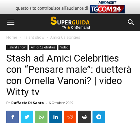
Home
Talent show
Amici Celebrities
Talent show
Amici Celebrities
Video
Stash ad Amici Celebrities
con “Pensare male”: duetterà
con Ornella Vanoni? | video
Witty tv
Da
Raffaele Di Santo
-
6 Ottobre 2019