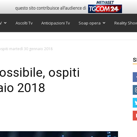
V
Ascolti Tv
Anticipazioni Tv
Soap opera
Reality Sho
 ospiti martedì 30 gennaio 2018
S
ossibile, ospiti
aio 2018