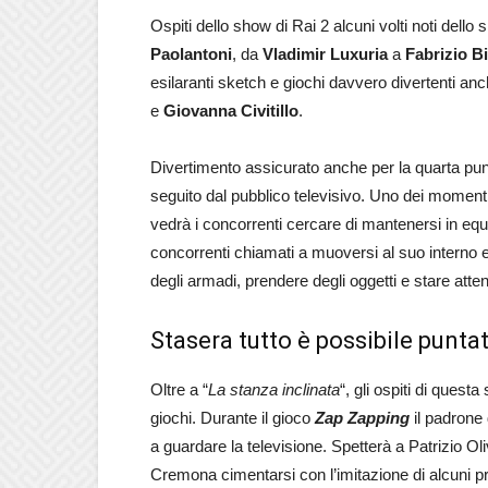
Ospiti dello show di Rai 2 alcuni volti noti dello
Paolantoni
, da
Vladimir Luxuria
a
Fabrizio B
esilaranti sketch e giochi davvero divertenti an
e
Giovanna Civitillo
.
Divertimento assicurato anche per la quarta p
seguito dal pubblico televisivo. Uno dei momenti
vedrà i concorrenti cercare di mantenersi in equi
concorrenti chiamati a muoversi al suo interno e
degli armadi, prendere degli oggetti e stare atten
Stasera tutto è possibile punta
Oltre a “
La stanza inclinata
“, gli ospiti di ques
giochi. Durante il gioco
Zap Zapping
il padrone
a guardare la televisione. Spetterà a Patrizio 
Cremona cimentarsi con l’imitazione di alcuni p