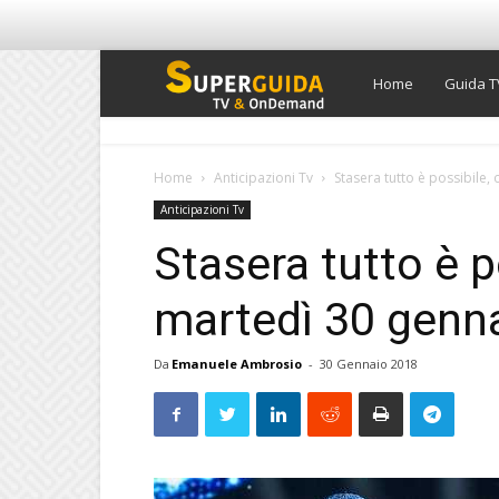
Super
Home
Guida T
Guida
Home
Anticipazioni Tv
Stasera tutto è possibile,
Anticipazioni Tv
TV
Stasera tutto è p
martedì 30 genn
Da
Emanuele Ambrosio
-
30 Gennaio 2018