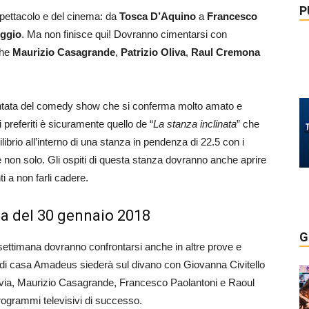
P
 spettacolo e del cinema: da
Tosca D’Aquino
a
Francesco
iggio
. Ma non finisce qui! Dovranno cimentarsi con
che
Maurizio Casagrande
,
Patrizio Oliva
,
Raul Cremona
untata del comedy show che si conferma molto amato e
 preferiti è sicuramente quello de “
La stanza inclinata
” che
librio all’interno di una stanza in pendenza di 22.5 con i
 non solo. Gli ospiti di questa stanza dovranno anche aprire
ti a non farli cadere.
ta del 30 gennaio 2018
G
ta settimana dovranno confrontarsi anche in altre prove e
 di casa Amadeus siederà sul divano con Giovanna Civitello
Olivia, Maurizio Casagrande, Francesco Paolantoni e Raoul
rogrammi televisivi di successo.