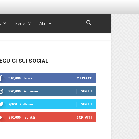
w
Serie TV
Altri
EGUICI SUI SOCIAL
540,000
Fans
MI PIACE
550,000
Follower
SEGUI
9,300
Follower
SEGUI
290,000
Iscritti
ISCRIVITI