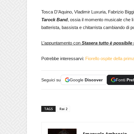
Tosca D’Aquino, Vladimir Luxuria, Fabrizio Bigg
Tarock Band
, ossia il momento musicale che li
batterista, bassista e chitarrista cambiando di
L’appuntamento con
Stasera tutto è possibile
Potrebbe interessarvi:
Fiorello ospite della pri
Seguici su
Google
Discover
Fonti
Pre
TAGS
Rai 2
Emanuele Ambrosio