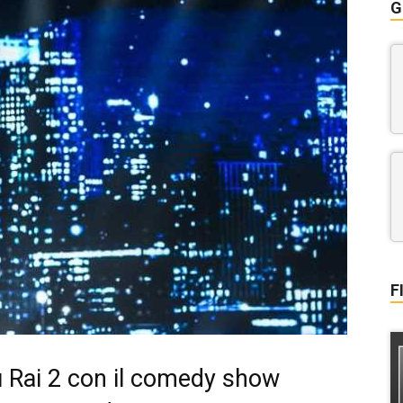
G
F
u Rai 2 con il comedy show