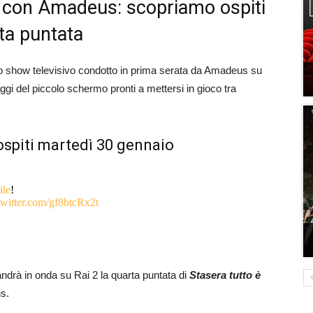
e” con Amadeus: scopriamo ospiti
rta puntata
lo show televisivo condotto in prima serata da Amadeus su
ggi del piccolo schermo pronti a mettersi in gioco tra
 ospiti martedì 30 gennaio
ile
!
twitter.com/gf8btcRx2t
ndrà in onda su Rai 2 la quarta puntata di
Stasera tutto è
s.