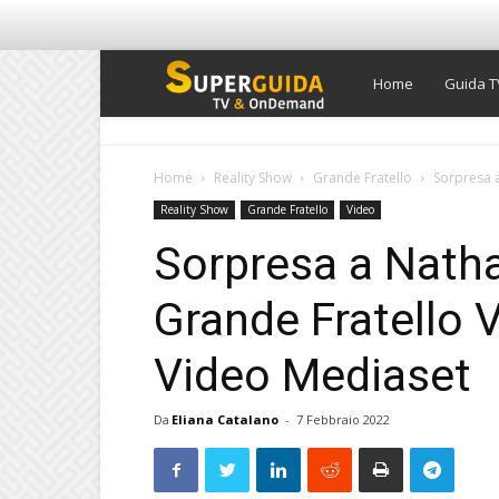
Super
Home
Guida T
Guida
Home
Reality Show
Grande Fratello
Sorpresa a
Reality Show
Grande Fratello
Video
TV
Sorpresa a Natha
Grande Fratello Vi
Video Mediaset
Da
Eliana Catalano
-
7 Febbraio 2022