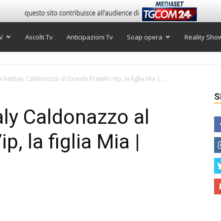
V
Ascolti Tv
Anticipazioni Tv
Soap opera
Reality Sho
 Nathaly Caldonazzo al Grande Fratello Vip, la figlia Mia |...
S
ly Caldonazzo al
p, la figlia Mia |