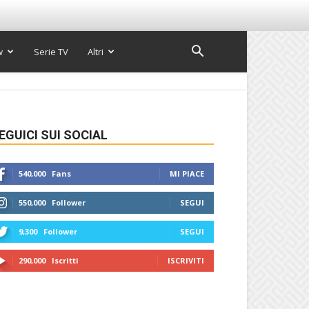
w
Serie TV
Altri
EGUICI SUI SOCIAL
540,000
Fans
MI PIACE
550,000
Follower
SEGUI
9,300
Follower
SEGUI
290,000
Iscritti
ISCRIVITI