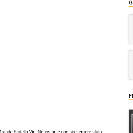
G
F
rande Fratello Vip. Nonostante non sia sempre stata