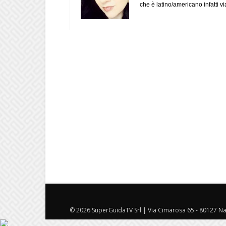
che è latino/americano infatti 
© 2026 SuperGuidaTV Srl | Via Cimarosa 65 - 80127 Nap