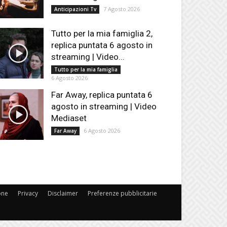
7 Agosto 2026
Anticipazioni Tv
Tutto per la mia famiglia 2,
replica puntata 6 agosto in
streaming | Video...
Tutto per la mia famiglia
6 Agosto 2026
Far Away, replica puntata 6
agosto in streaming | Video
Mediaset
6 Agosto 2026
Far Away
one
Privacy
Disclaimer
Preferenze pubblicitarie