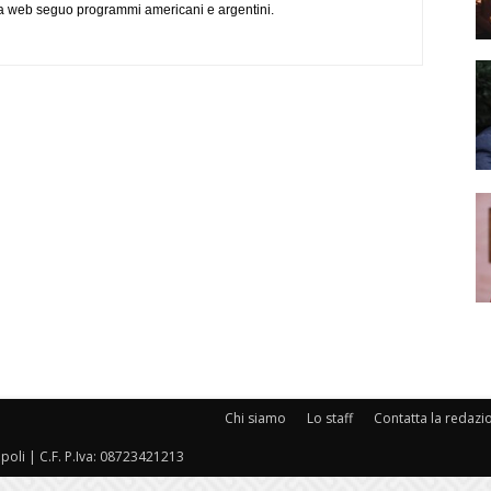
via web seguo programmi americani e argentini.
Chi siamo
Lo staff
Contatta la redazi
oli | C.F. P.Iva: 08723421213