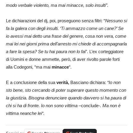
modo verbale violento, ma mai minacce, solo insulti”.
Le dichiarazioni del dj, poi, proseguono senza filtri: “
Nessuno si
fa la galera con degli insulti. ‘Ti ammazzo come un cane?’ Se
io avessi mai detto una frase del genere, cosa non vera, come
mai lei nei giorni prima dell’arresto mi chiede di accompagnarla
a fare la spesa? Se tu hai paura non lo fa
i”. L’ex corteggiatore
di Uomini e donne ammette, però, di aver rivolto parole forti
alla Codegoni, “ma mai
minacce
“.
E a conclusione della sua
verità,
Basciano dichiara:
“Io non
sto bene, sto cercando di poter superare questo momento con
la giustizia. Bisogna denunciare quando davvero si ha paura di
chi si ha di fronte. Io non sono vittima –
conclude
-. Ma non è
vittima neanche lei“.