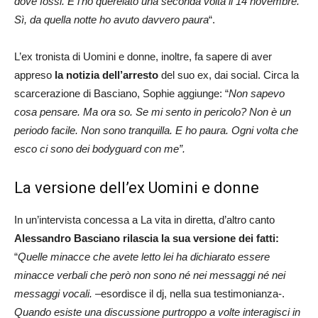
dove fossi.
E l’ho querelato una seconda volta il 14 novembre.
Sì, da quella notte ho avuto davvero paura
“.
L’ex tronista di Uomini e donne, inoltre, fa sapere di aver
appreso
la notizia dell’arresto
del suo ex, dai social. Circa la
scarcerazione di Basciano, Sophie aggiunge: “
Non sapevo
cosa pensare. Ma ora so. Se mi sento in pericolo? Non è un
periodo facile. Non sono tranquilla. E ho paura. Ogni volta che
esco ci sono dei bodyguard con me”.
La versione dell’ex Uomini e donne
In un’intervista concessa a La vita in diretta, d’altro canto
Alessandro Basciano rilascia la sua versione dei fatti:
“
Quelle minacce che avete letto lei ha dichiarato essere
minacce verbali che però non sono né nei messaggi né nei
messaggi vocali. –
esordisce il dj, nella sua testimonianza-.
Quando esiste una discussione purtroppo a volte interagisci in