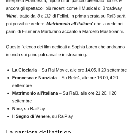
interpreta Francesca, nipote di un pastaio diventata nobile. E
ancora gli spettacoli più recenti come il Musical di Broadway
‘
Nine
‘, tratto da ‘
8 e 1\2
‘ di Fellini. In prima serata su Rai3 sarà
poi possibile vedere ‘
Matrimonio all’italiana
‘ che la vede nei
panni di Filumena Marturano accanto a Marcello Mastroianni.
Questo l’elenco dei film dedicati a Sophia Loren che andranno
in onda sui principali canali e in streaming:
La Ciociaria
– Su Rai Movie, alle ore 14.05, il 20 settembre
Francesca e Nunziata
– Su Rete4, alle ore 16.00, il 20
settembre
Matrimonio all’italiana
– Su Rai3, alle ore 21.20, il 20
settembre
Nine,
su RaiPlay
Il Segno di Venere
, su RaiPlay
La carriera dell’attrice