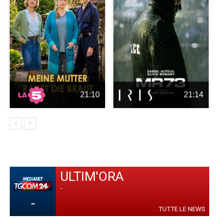
21:10
21:14
ULTIM'ORA
-
-
TUTTE LE NEWS