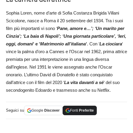
Sophia Loren, nome d’arte di Sofia Costanza Brigida Villani
Scicolone, nasce a Roma il 20 settembre del 1934. Tra i suoi
film più importanti vi sono
‘
Pane, amore e…’; ‘Un marito per
Cinzia’; ‘La baia di Napoli’; ‘Una giornata particolare’, ‘Ieri,
oggi, domani
‘ e ‘
Matrimonio all’italiana
‘
. Con ‘
La ciociara
‘
vince la palma d’oro a Cannes e l’Oscar nel 1962, prima attrice
premiata per una interpretazione in una lingua diversa
dall’inglese. Nel 1991 le viene assegnato anche l’Oscar
onorario. L’ultimo David di Donatello è stato conquistato
dall’attrice con il film del 2020 ‘
La vita davanti a sé
‘ del suo
secondogenito Edoardo e trasmesso anche su Netflix.
Seguici su
Google
Discover
Fonti
Preferite