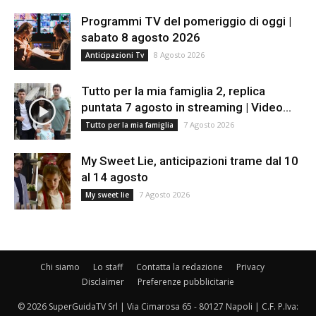
Programmi TV del pomeriggio di oggi |
sabato 8 agosto 2026
8 Agosto 2026
Anticipazioni Tv
Tutto per la mia famiglia 2, replica
puntata 7 agosto in streaming | Video...
7 Agosto 2026
Tutto per la mia famiglia
My Sweet Lie, anticipazioni trame dal 10
al 14 agosto
7 Agosto 2026
My sweet lie
Chi siamo
Lo staff
Contatta la redazione
Privacy
Disclaimer
Preferenze pubblicitarie
© 2026 SuperGuidaTV Srl | Via Cimarosa 65 - 80127 Napoli | C.F. P.Iva: