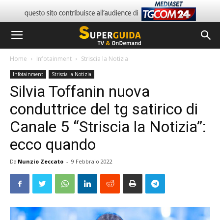
Home
Infotainment
Striscia la Notizia
Infotainment
Striscia la Notizia
Silvia Toffanin nuova
conduttrice del tg satirico di
Canale 5 “Striscia la Notizia”:
ecco quando
Da
Nunzio Zeccato
-
9 Febbraio 2022