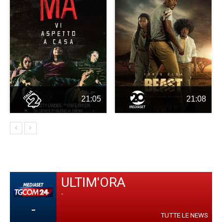
21:05
21:08
ULTIM'ORA
-
-
TUTTE LE NEWS