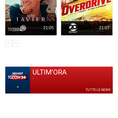
21:05
21:07
ULTIM'ORA
-
-
TUTTE LE NEWS