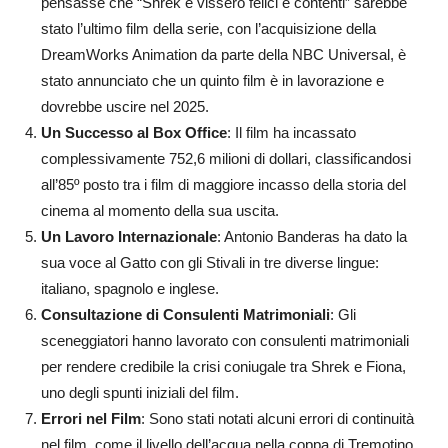
pensasse che “Shrek e vissero felici e contenti” sarebbe
stato l’ultimo film della serie, con l’acquisizione della
DreamWorks Animation da parte della NBC Universal, è
stato annunciato che un quinto film è in lavorazione e
dovrebbe uscire nel 2025​.
Un Successo al Box Office
: Il film ha incassato
complessivamente 752,6 milioni di dollari, classificandosi
all’85º posto tra i film di maggiore incasso della storia del
cinema al momento della sua uscita.
Un Lavoro Internazionale
: Antonio Banderas ha dato la
sua voce al Gatto con gli Stivali in tre diverse lingue:
italiano, spagnolo e inglese​.
Consultazione di Consulenti Matrimoniali
: Gli
sceneggiatori hanno lavorato con consulenti matrimoniali
per rendere credibile la crisi coniugale tra Shrek e Fiona,
uno degli spunti iniziali del film.
Errori nel Film
: Sono stati notati alcuni errori di continuità
nel film, come il livello dell’acqua nella coppa di Tremotino