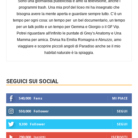
Sono una giornalista pubblicista e amo la televisione, anche i
programmi trash. Una mia prof del liceo mi ha insegnato che
bisogna avere la mente aperta e guardare sempre tutto. C’è un
tempo per ogni cosa: un tempo per un bel documentario, un tempo
per un talk polito e un tempo per Gemma e Giorgio o il GF Vip.
Potrei riguardare all'infinito le puntate di Grey’s Anatomy e Una
Mamma per amica. Divisa fra Emilia Romagna e Abruzzo, amo
viaggiare e scoprire piccoli angoli di Paradiso anche se il mio
habitat naturale è la spiaggia.
SEGUICI SUI SOCIAL
540,000
Fans
MI PIACE
550,000
Follower
SEGUI
9,300
Follower
SEGUI
290,000
Iscritti
ISCRIVITI