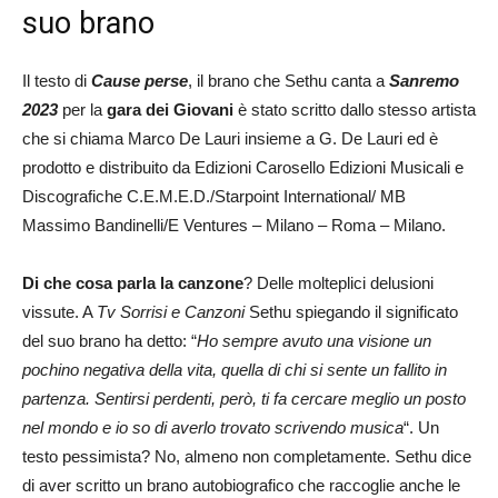
suo brano
Il testo di
Cause perse
, il brano che Sethu canta a
Sanremo
2023
per la
gara dei Giovani
è stato scritto dallo stesso artista
che si chiama Marco De Lauri insieme a G. De Lauri ed è
prodotto e distribuito da Edizioni Carosello Edizioni Musicali e
Discografiche C.E.M.E.D./Starpoint International/ MB
Massimo Bandinelli/E Ventures – Milano – Roma – Milano.
Di che cosa parla la canzone
? Delle molteplici delusioni
vissute. A
Tv Sorrisi e Canzoni
Sethu spiegando il significato
del suo brano ha detto: “
Ho sempre avuto una visione un
pochino negativa della vita, quella di chi si sente un fallito in
partenza. Sentirsi perdenti, però, ti fa cercare meglio un posto
nel mondo e io so di averlo trovato scrivendo musica
“. Un
testo pessimista? No, almeno non completamente. Sethu dice
di aver scritto un brano autobiografico che raccoglie anche le