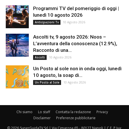
Programmi TV del pomeriggio di oggi |
lunedì 10 agosto 2026
10 Agosto 2026
Anticipazioni Tv
Ascolti tv, 9 agosto 2026: Noos –
L’avventura della conoscenza (12.9%),
Racconto di una...
10 Agosto 2026
Ascolti
Un Posto al sole non in onda oggi, lunedì
10 agosto, la soap di...
10 Agosto 2026
Un Posto al Sole
Chi siamo
Lo staff
Contatta la redazione
Privacy
Disclaimer
Preferenze pubblicitarie
© 2026 SuperGuidaTV Srl | Via Cimarosa 65 - 80127 Napoli | C.F. P.Iva: