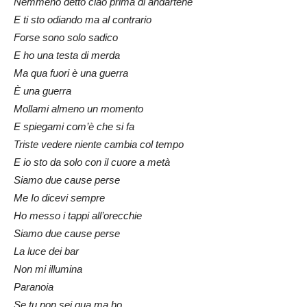
Nemmeno detto ciao prima di andartene
E ti sto odiando ma al contrario
Forse sono solo sadico
E ho una testa di merda
Ma qua fuori è una guerra
È una guerra
Mollami almeno un momento
E spiegami com’è che si fa
Triste vedere niente cambia col tempo
E io sto da solo con il cuore a metà
Siamo due cause perse
Me Io dicevi sempre
Ho messo i tappi all’orecchie
Siamo due cause perse
La luce dei bar
Non mi illumina
Paranoia
Se tu non sei qua ma ho