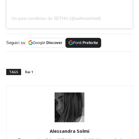
Un post condiviso da SETHU (@sethuisinhell)
Seguici su
Google
Discover
Fonti
Preferite
TAGS
Rai 1
Alessandra Solmi