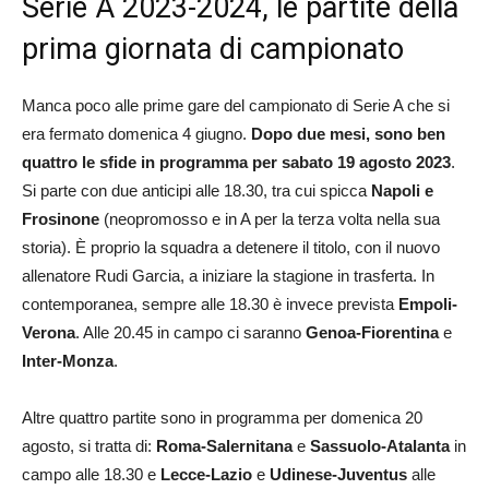
Serie A 2023-2024, le partite della
prima giornata di campionato
Manca poco alle prime gare del campionato di Serie A che si
era fermato domenica 4 giugno.
Dopo due mesi, sono ben
quattro le sfide in programma per sabato 19 agosto 2023
.
Si parte con due anticipi alle 18.30, tra cui spicca
Napoli e
Frosinone
(neopromosso e in A per la terza volta nella sua
storia). È proprio la squadra a detenere il titolo, con il nuovo
allenatore Rudi Garcia, a iniziare la stagione in trasferta. In
contemporanea, sempre alle 18.30 è invece prevista
Empoli-
Verona
. Alle 20.45 in campo ci saranno
Genoa-Fiorentina
e
Inter-Monza
.
Altre quattro partite sono in programma per domenica 20
agosto, si tratta di:
Roma-Salernitana
e
Sassuolo-Atalanta
in
campo alle 18.30 e
Lecce-Lazio
e
Udinese-Juventus
alle