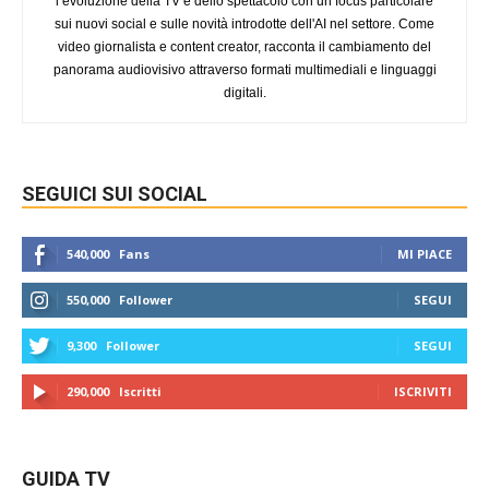
l’evoluzione della TV e dello spettacolo con un focus particolare
sui nuovi social e sulle novità introdotte dell'AI nel settore. Come
video giornalista e content creator, racconta il cambiamento del
panorama audiovisivo attraverso formati multimediali e linguaggi
digitali.
SEGUICI SUI SOCIAL
540,000
Fans
MI PIACE
550,000
Follower
SEGUI
9,300
Follower
SEGUI
290,000
Iscritti
ISCRIVITI
GUIDA TV