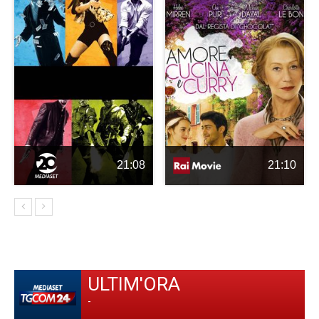
21:08
21:10
ULTIM'ORA
-