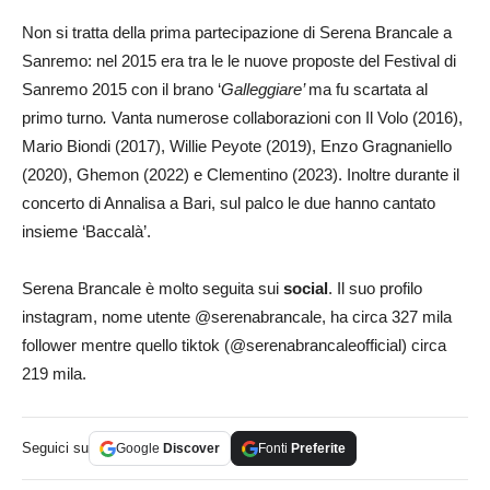
Non si tratta della prima partecipazione di Serena Brancale a
Sanremo: nel 2015 era tra le le nuove proposte del Festival di
Sanremo 2015 con il brano ‘
Galleggiare’
ma fu scartata al
primo turno
.
Vanta numerose collaborazioni con Il Volo (2016),
Mario Biondi (2017), Willie Peyote (2019), Enzo Gragnaniello
(2020), Ghemon (2022) e Clementino (2023). Inoltre durante il
concerto di Annalisa a Bari, sul palco le due hanno cantato
insieme ‘Baccalà’.
Serena Brancale è molto seguita sui
social
. Il suo profilo
instagram, nome utente @serenabrancale, ha circa 327 mila
follower mentre quello tiktok (@serenabrancaleofficial) circa
219 mila.
Seguici su
Google
Discover
Fonti
Preferite