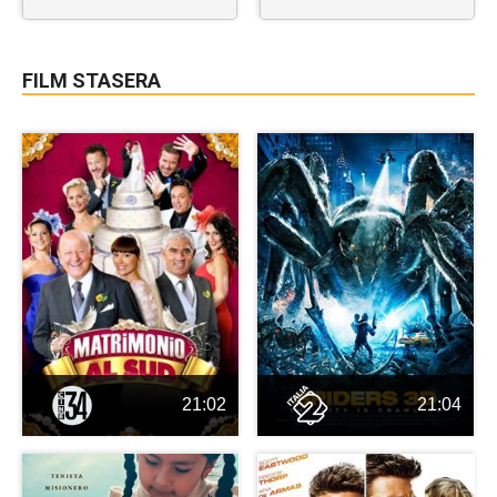
FILM STASERA
21:02
21:04