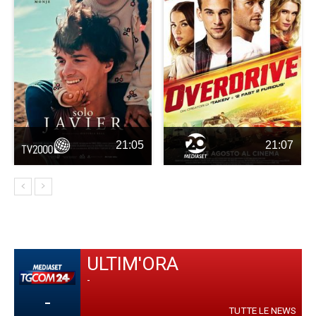
21:05
21:07
ULTIM'ORA
-
-
TUTTE LE NEWS