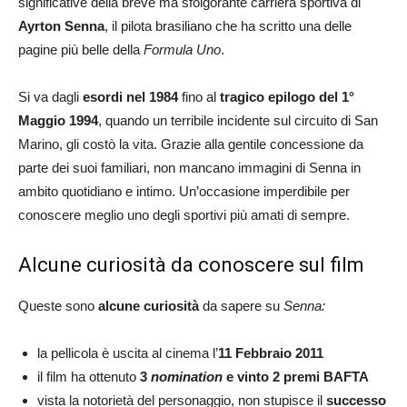
significative della breve ma sfolgorante carriera sportiva di
Ayrton Senna
, il pilota brasiliano che ha scritto una delle
pagine più belle della
Formula Uno
.
Si va dagli
esordi nel 1984
fino al
tragico epilogo del 1°
Maggio 1994
, quando un terribile incidente sul circuito di San
Marino, gli costò la vita. Grazie alla gentile concessione da
parte dei suoi familiari, non mancano immagini di Senna in
ambito quotidiano e intimo. Un’occasione imperdibile per
conoscere meglio uno degli sportivi più amati di sempre.
Alcune curiosità da conoscere sul film
Queste sono
alcune curiosità
da sapere su
Senna:
la pellicola è uscita al cinema l’
11 Febbraio 2011
il film ha ottenuto
3
nomination
e vinto 2 premi
BAFTA
vista la notorietà del personaggio, non stupisce il
successo