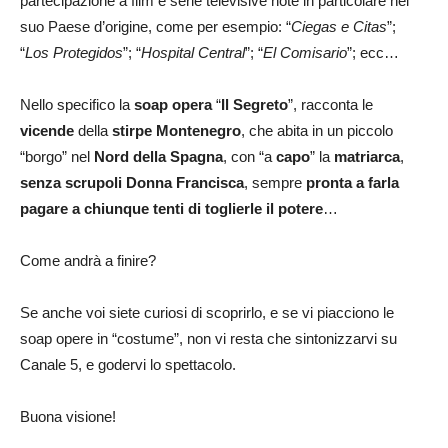
partecipazione a film e serie televisive note in particolare nel
suo Paese d’origine, come per esempio: “
Ciegas e Citas
”;
“
Los Protegidos
”; “
Hospital Central
”; “
El Comisario
”; ecc…
Nello specifico la
soap opera
“
Il Segreto
”, racconta le
vicende
della
stirpe Montenegro
, che abita in un piccolo
“borgo” nel
Nord della Spagna
, con “a
capo
” la
matriarca
,
senza scrupoli Donna Francisca
, sempre
pronta a farla
pagare a chiunque tenti di toglierle il potere
…
Come andrà a finire?
Se anche voi siete curiosi di scoprirlo, e se vi piacciono le
soap opere in “costume”, non vi resta che sintonizzarvi su
Canale 5, e godervi lo spettacolo.
Buona visione!