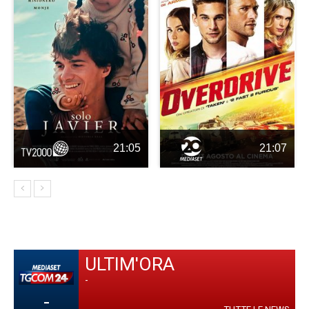
21:05
21:07
ULTIM'ORA
-
-