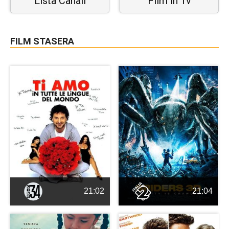
Lista Canali
Film in Tv
FILM STASERA
21:02
21:04