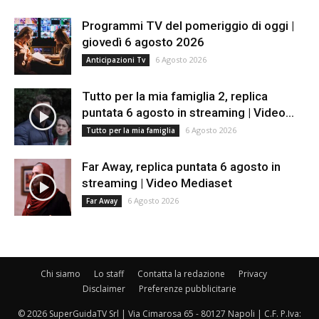
Programmi TV del pomeriggio di oggi |
giovedì 6 agosto 2026
6 Agosto 2026
Anticipazioni Tv
Tutto per la mia famiglia 2, replica
puntata 6 agosto in streaming | Video...
6 Agosto 2026
Tutto per la mia famiglia
Far Away, replica puntata 6 agosto in
streaming | Video Mediaset
6 Agosto 2026
Far Away
Chi siamo
Lo staff
Contatta la redazione
Privacy
Disclaimer
Preferenze pubblicitarie
© 2026 SuperGuidaTV Srl | Via Cimarosa 65 - 80127 Napoli | C.F. P.Iva: