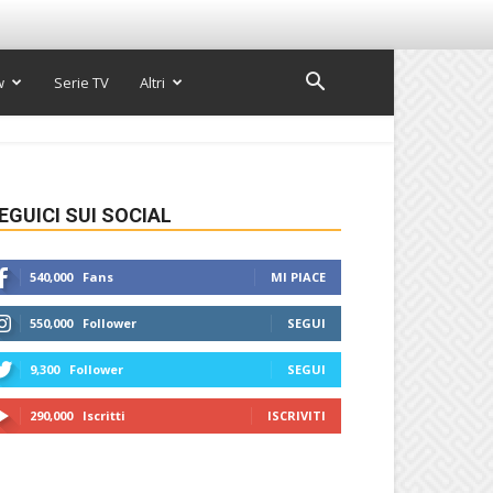
w
Serie TV
Altri
EGUICI SUI SOCIAL
540,000
Fans
MI PIACE
550,000
Follower
SEGUI
9,300
Follower
SEGUI
290,000
Iscritti
ISCRIVITI