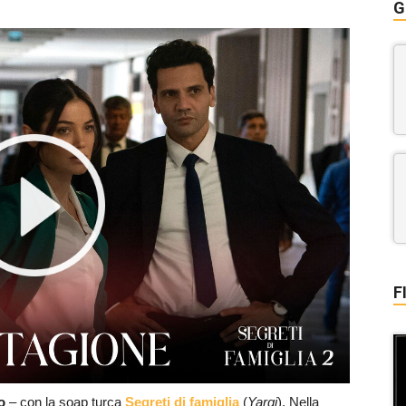
G
F
io
– con la soap turca
Segreti di famiglia
(
Yargi
). Nella