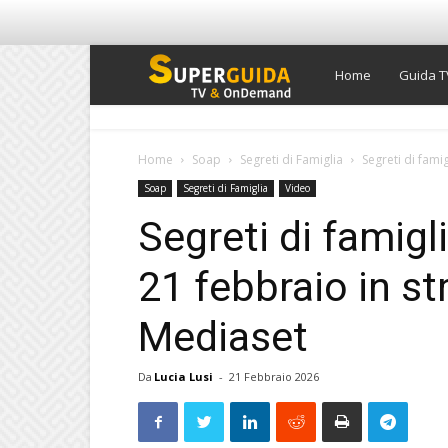
Super
Home
Guida T
Guida
Home
Soap
Segreti di Famiglia
Segreti di fami
Soap
Segreti di Famiglia
Video
TV
Segreti di famigl
21 febbraio in s
Mediaset
Da
Lucia Lusi
-
21 Febbraio 2026