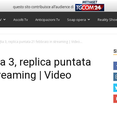
V
Ascolti Tv
Anticipazioni Tv
Soap opera
Reality Sho
glia 3, replica puntata 21 febbraio in streaming | Video...
S
ia 3, replica puntata
treaming | Video